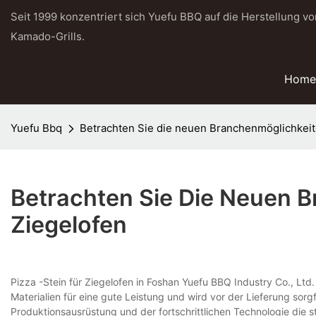
Seit 1999 konzentriert sich Yuefu BBQ auf die Herstellung v
Kamado-Grills.
Home
Yuefu Bbq
Betrachten Sie die neuen Branchenmöglichkeite
Betrachten Sie Die Neuen B
Ziegelofen
Pizza -Stein für Ziegelofen in Foshan Yuefu BBQ Industry Co., Ltd
Materialien für eine gute Leistung und wird vor der Lieferung sor
Produktionsausrüstung und der fortschrittlichen Technologie die st