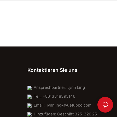
Kontaktieren Sie uns
Ansprechpartner: Lynn Ling
Tel.: +8613318395146
Email:
lynnling@yuefubbq.com
Hinzufügen: Geschäft 325-326 25