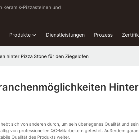
on Keramik-Pizzasteinen und
Produkte
Dienstleistungen
Prozess
Zertifi
n hinter Pizza Stone für den Ziegelofen
ranchenmöglichkeiten Hinter
. hebt sich von anderen durch, um sein überlegenes Qualität und sei
gfältig von professionellen QC-Mitarbeitern getestet. Außerdem garan
abile Qualität des Produkts weiter.