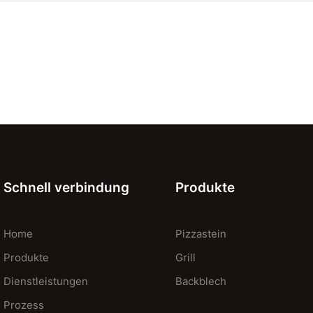
Schnell verbindung
Produkte
Home
Pizzastein
Produkte
Grill
Dienstleistungen
Backblech
Prozess