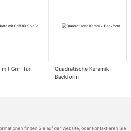
th the right pizza stone, you can elevate your pizza-making game,
ns.
e and elevate every bite. Happy cooking!
e mit Griff für
Quadratische Keramik-
Backform
mationen finden Sie auf der Website, oder kontaktieren Sie