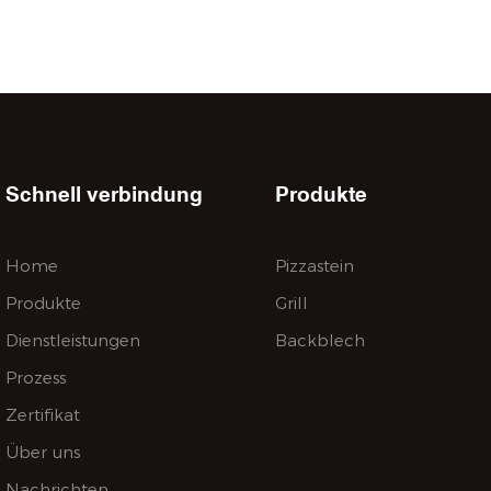
 Jiangxi, China
llmenge: 1000 Stück
nd individuell
nschaft: Cordierit
Karton
 Tage
Schnell verbindung
Produkte
Home
Pizzastein
Produkte
Grill
Dienstleistungen
Backblech
Prozess
Zertifikat
Über uns
Nachrichten