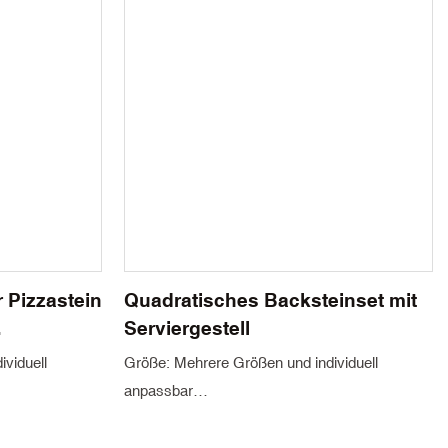
 Pizzastein
Quadratisches Backsteinset mit
Serviergestell
in für
viduell
Größe: Mehrere Größen und individuell
anpassbar
Dicke: 8–20 mm
Herkunftsort: Jiangxi, China