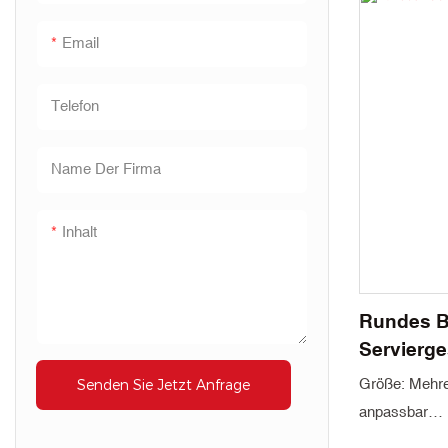
Mindestbeste
Email
Farbe: Weiß u
Materialwisse
Telefon
Verpackung: 
Lieferzeit: 45
Name Der Firma
Inhalt
Rundes B
Servierge
Größe: Mehrer
Senden Sie Jetzt Anfrage
anpassbar
Dicke: 8–20