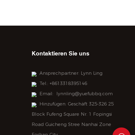
Kontaktieren Sie uns
Ansprechpartner: Lynn Ling
Tel.: +8613318395146
Email:
lynnling@yuefubbq.com
Hinzufügen: Geschäft 325-326 25
Block Fufeng Square Nr. 1 Fopingsi
Road Guicheng Stree Nanhai Zone
Foshan City.