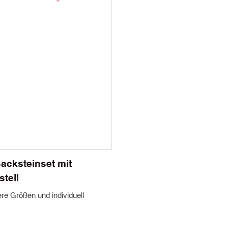
llmenge: 1000 Stück
Mindestbestellmenge: 1000 Stü
nd individuell
Farbe: Weiß und individuell
nschaft: Cordierit
Materialwissenschaft: Cordierit
Karton
Verpackung: Karton
 Tage
Lieferzeit: 45 Tage
acksteinset mit
stell
e Größen und individuell
 mm