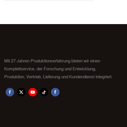
Herkunftsort:
Mindestbeste
Farbe: Weiß u
Materialwisse
Verpackung: 
Lieferzeit: 45
Mit 27 Jahren Produktionserfahrung bieten wir einen
Komplettservice, der Forschung und Entwicklung,
Produktion, Vertrieb, Lieferung und Kundendienst integriert.