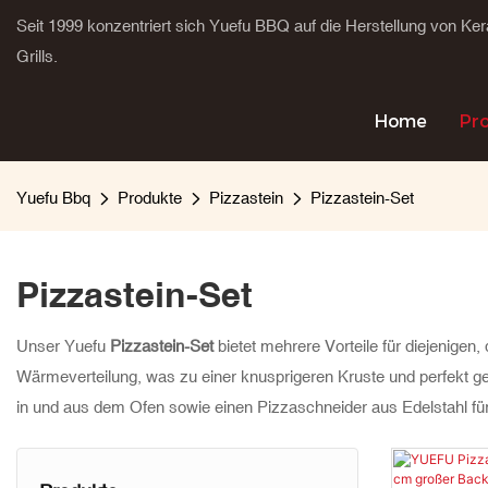
Seit 1999 konzentriert sich Yuefu BBQ auf die Herstellung von K
Grills.
Home
Pr
Yuefu Bbq
Produkte
Pizzastein
Pizzastein-Set
Pizzastein-Set
Unser Yuefu
Pizzastein-Set
bietet mehrere Vorteile für diejenigen
Wärmeverteilung, was zu einer knusprigeren Kruste und perfekt ge
in und aus dem Ofen sowie einen Pizzaschneider aus Edelstahl f