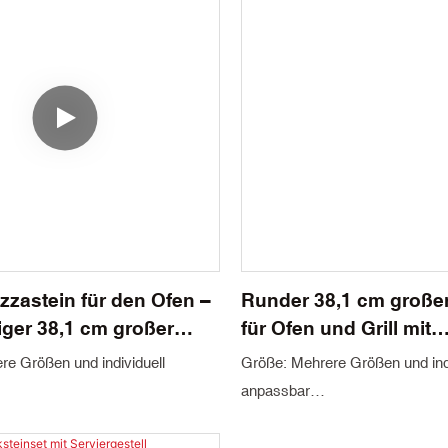
zastein für den Ofen –
Runder 38,1 cm großer
ger 38,1 cm großer
für Ofen und Grill mit
 aus Cordierit
Pizzaschieber, Backste
e Größen und individuell
Größe: Mehrere Größen und indi
Pizza, Brot, Grillen
anpassbar
 mm
Dicke: 8–20 mm
 Jiangxi, China
Herkunftsort: Jiangxi, China