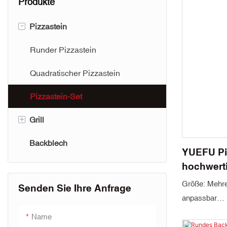
Produkte
-
Pizzastein
Runder Pizzastein
Quadratischer Pizzastein
Pizzastein-Set
+
Grill
Backblech
Kamado-Grill
YUEFU Piz
hochwerti
Backstein
Größe: Mehrer
Senden Sie Ihre Anfrage
anpassbar
Dicke: 8–20
Name
Herkunftsort: