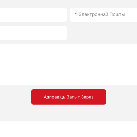
Электроннай Пошты
Адправіць Запыт Зараз