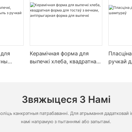
 for
al for achieving perfectly crispy and delicious pizzas. By
aning techniques, you can preserve the integrity of your pizza ston
 для
Керамічная форма для
Пласціна
тны
выпечкі хлеба, квадратная
ручкай 
з ручкай
форма для тостаў з
вечкам, антіпрыгарная
форма для выпечкі
Звяжыцеся З Намі
воліць канкрэтныя патрабаванні. Для атрымання дадатковай і
намі напрамую з пытаннямі або запытамі.