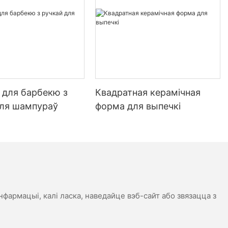
e and elevate every bite. Happy cooking!
 для барбекю з
Квадратная керамічная
для шампураў
форма для выпечкі
нфармацыі, калі ласка, наведайце вэб-сайт або звязацца з