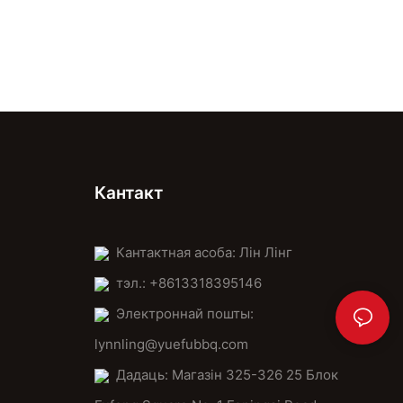
Кантакт
Кантактная асоба: Лін Лінг
тэл.: +8613318395146
Электроннай пошты:
lynnling@yuefubbq.com
Дадаць: Магазін 325-326 25 Блок