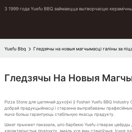
З 1999 года Yuefu BBQ займаецца вытворчасцю керамічных
Yuefu Bbq
Гледзячы на ​​новыя магчымасці галіны за піц
Гледзячы На ​​новыя Магчы
Pizza Stone для цаглянай духоўкі ў Foshan Yuefu BBQ Industr
добрай прадукцыйнасці і старанна выпрабаваны прафесійнымі
яшчэ больш гарантуюць стабільную якасць прадукту.
Шмат прыкмет паказала, што барбекю Yuefu стварае цвёрды да
характарыстык прадукту, амаль усе яны станоўчыя. Існуе д