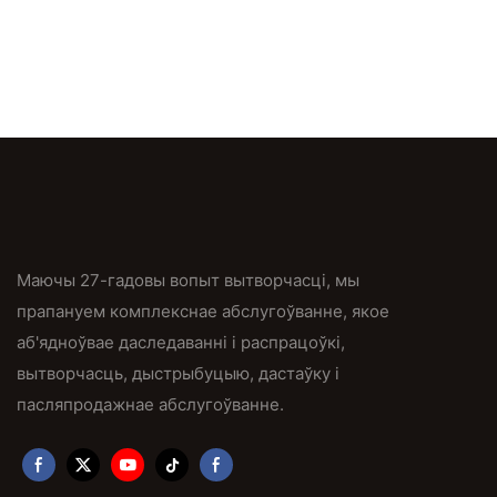
Маючы 27-гадовы вопыт вытворчасці, мы
прапануем комплекснае абслугоўванне, якое
аб'ядноўвае даследаванні і распрацоўкі,
вытворчасць, дыстрыбуцыю, дастаўку і
пасляпродажнае абслугоўванне.