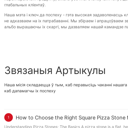
глабальных кліентаў.
Наша мэта і ключ да поспеху - гэта высокая задаволенасць кл
не адказваем на іх патрабаванні. Мы збіраем і апрацоўваем зв
альбо вырашаючы іх скаргі, мы дазваляем нашай камандзе п
Звязаныя Артыкулы
Наша місія складаецца ў тым, каб перавысіць чаканні нашаг
каб дапамагчы іх поспеху
How to Choose the Right Square Pizza Stone f
1
Understanding Pizza Stones: The Basics A pizza stone is a flat, heat-conductive surface that helps achieve even cooking and crispy crusts. It works by absorbing and retaining heat more effectively