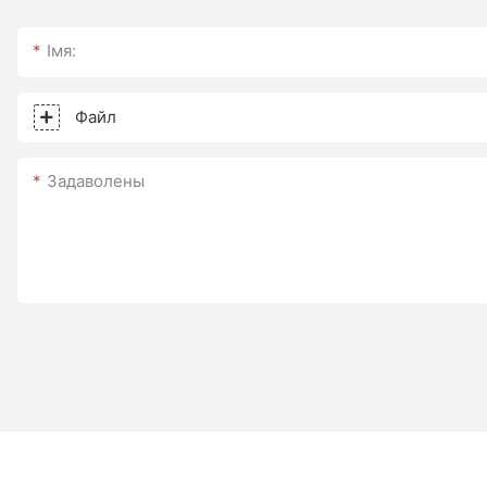
Імя:
Файл
Задаволены