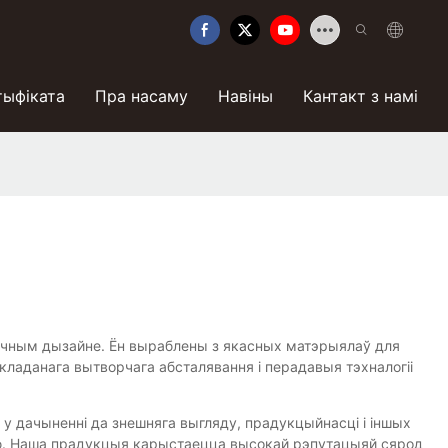
тыфіката
Пра насаму
Навіны
Кантакт з намі
актычным дызайне. Ён выраблены з якасных матэрыялаў для
ладанага вытворчага абсталявання і перадавыя тэхналогіі
 у дачыненні да знешняга выгляду, прадукцыйнасці і іншых
цыю. Наша прадукцыя карыстаецца высокай рэпутацыяй сярод