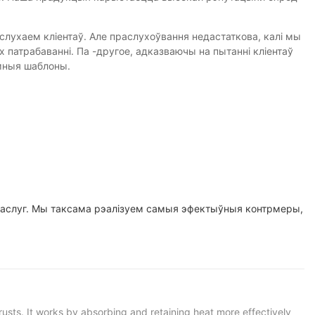
 слухаем кліентаў. Але праслухоўвання недастаткова, калі мы
 патрабаванні. Па -другое, адказваючы на ​​пытанні кліентаў
мныя шаблоны.
х паслуг. Мы таксама рэалізуем самыя эфектыўныя контрмеры,