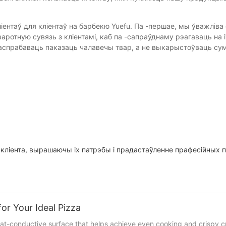
іентаў для кліентаў на барбекю Yuefu. Па -першае, мы ўважліва
аротную сувязь з кліентамі, каб па -сапраўднаму рэагаваць на іх
аспрабаваць паказаць чалавечы твар, а не выкарыстоўваць су
а кліента, вырашаючы іх патрэбы і прадастаўленне прафесійны
or Your Ideal Pizza