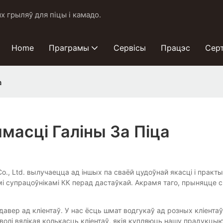
 грыляў для піцы і камадо.
Home
Праграмы
Сервісы
Працэс
Сер
а
масці Галіны За Піца
y Co., Ltd. вылучаецца ад іншых па сваёй цудоўнай якасці і пр
 супрацоўнікамі КК перад дастаўкай. Акрамя таго, прыняцце ск
вер ад кліентаў. У нас ёсць шмат водгукаў ад розных кліентаў
аволі вялікая колькасць кліентаў, якія купляюць нашу прадук