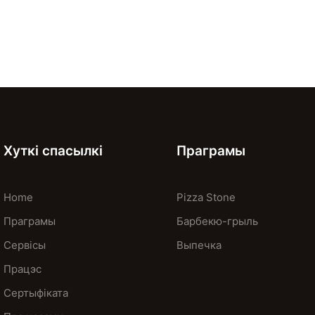
Хуткі спасылкі
Праграмы
Home
Pizza Stone
Праграмы
Барбекю-грыль
Сервісы
Выпечка
Працэс
Сертыфіката