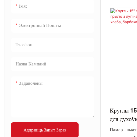
Імя:
Электроннай Пошты
Тэлефон
Назва Кампаніі
Задаволены
Круглы 15"
для духоўк
піцы, каме
Памер: шматр
Адправіць Запыт Зараз
барбекю