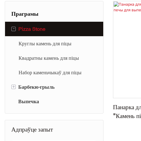
Праграмы
-
Pizza Stone
Круглы камень для піцы
Квадратны камень для піцы
Набор каменьчыкаў для піцы
+
Барбекю-грыль
Выпечка
Камадо Грыль
Панарка дл
"Камень пі
духоўкі
Адпраўце запыт