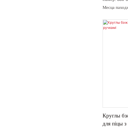
Месца паходж
Мінімальная 
Колер: белы,
Матэрыялазна
Упакоўка: ка
Тэрмін дастаў
Круглы бэ
для піцы з