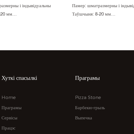
азмерны і індывідуальны
Памер: шматразмерны і індыв
-20 мм
Таўшчыня: 8-20 мм
ання: Цзянсу, Кітай
Месца паходжання: Цзянсу, Кі
колькасць замовы: 1000 шт
Мінімальная колькасць замовы
ы і індывідуальны
Колер: белы і індывідуальны
ўства: кордиерит
Матэрыялазнаўства: кордиерит
рдон
Упакоўка: кардон
кі: 45 дзён
Тэрмін дастаўкі: 45 дзён
Хуткі спасылкі
Праграмы
Home
Pizza Stone
Праграмы
Барбекю-грыль
Сервісы
Выпечка
Працэс