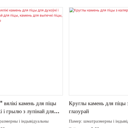
 вялікі камень для піцы
Круглы камень для піцы 
і і грылю з лупінай для
глазурай
нь для выпечкі піцы, хлеба,
азмерны і індывідуальны
Памер: шматразмерны і індыв