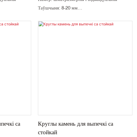
Таўшчыня: 8-20 мм
тай
Месца паходжання: Цзянсу, Кітай
: 1000 шт
Мінімальная колькасць замовы: 1000 шт
Колер: чорны і індывідуальны
Матэрыялазнаўства: кордиерит
Упакоўка: кардон
Тэрмін дастаўкі: 45 дзён
печкі са
Круглы камень для выпечкі са
стойкай