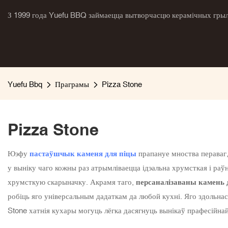
З 1999 года Yuefu BBQ займаецца вытворчасцю керамічных грыля
Yuefu Bbq
Праграмы
Pizza Stone
Pizza Stone
Юэфу
пастаўшчык каменя для піцы
прапануе мноства пераваг
у выніку чаго кожны раз атрымліваецца ідэальна хрумсткая і раў
хрумсткую скарыначку. Акрамя таго,
персаналізаваны камень
робіць яго універсальным дадаткам да любой кухні. Яго здольнасц
Stone хатнія кухары могуць лёгка дасягнуць вынікаў прафесійнай