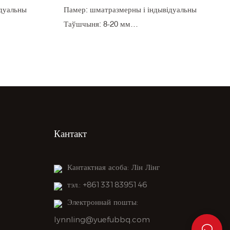
ідуальны
Памер: шматразмерны і індывідуальны
Таўшчыня: 8-20 мм
тай
Месца паходжання: Цзянсу, Кітай
: 1000 шт
Мінімальная колькасць замовы: 1000 шт
Колер: белы і індывідуальны
Матэрыялазнаўства: кордиерит
Упакоўка: кардон
Тэрмін дастаўкі: 45 дзён
Кантакт
Кантактная асоба: Лін Лінг
тэл.: +8613318395146
Электроннай пошты:
lynnling@yuefubbq.com