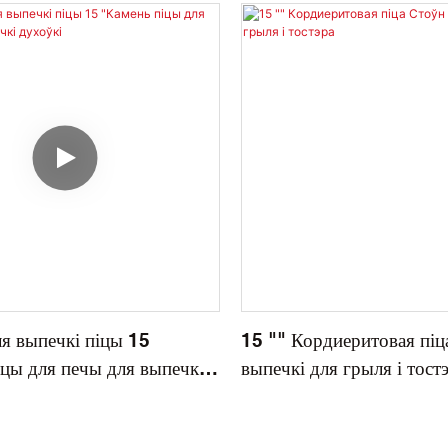
я выпечкі піцы 15
15 "" Кордиеритовая піц
цы для печы для выпечкі
выпечкі для грыля і тост