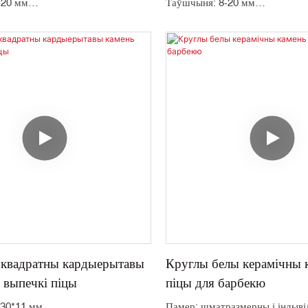
-20 мм
Таўшчыня: 8-20 мм
ання: Цзянсу, Кітай
Месца паходжання: Цзянсу, Кі
колькасць замовы: 1000 шт
Мінімальная колькасць замовы
і індывідуальны
Колер: бэжавы і індывідуальны
ўства: кордиерит
Матэрыялазнаўства: кордиерит
рдон
Упакоўка: кардон
кі: 45 дзён
Тэрмін дастаўкі: 45 дзён
 квадратны кардыерытавы
Круглы белы керамічны 
 выпечкі піцы
піцы для барбекю
330*11 мм
Памер: шматразмерны і індыв