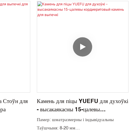
а Стоўн для
Камень для піцы YUEFU для духоўкі
эра
- высакаякасны 15-цалевы
кордиеритовый камень для выпечкі
Памер: шматразмерны і індывідуальны
Таўшчыня: 8-20 мм