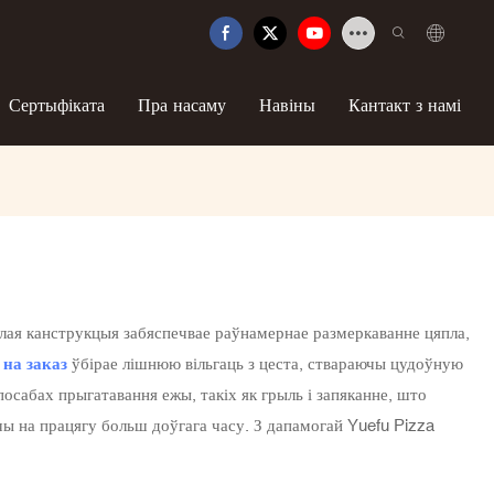
Сертыфіката
Пра насаму
Навіны
Кантакт з намі
алая канструкцыя забяспечвае раўнамернае размеркаванне цяпла,
 на заказ
ўбірае лішнюю вільгаць з цеста, ствараючы цудоўную
осабах прыгатавання ежы, такіх як грыль і запяканне, што
ы на ​​працягу больш доўгага часу. З дапамогай Yuefu Pizza