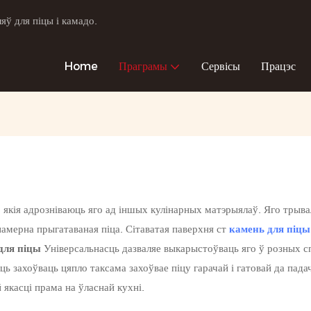
ў для піцы і камадо.
Home
Праграмы
Сервісы
Працэс
, якія адрозніваюць яго ад іншых кулінарных матэрыялаў. Яго трыв
намерна прыгатаваная піца. Сітаватая паверхня ст
камень для піцы
 для піцы
Універсальнасць дазваляе выкарыстоўваць яго ў розных сп
ь захоўваць цяпло таксама захоўвае піцу гарачай і гатовай да падач
 якасці прама на ўласнай кухні.