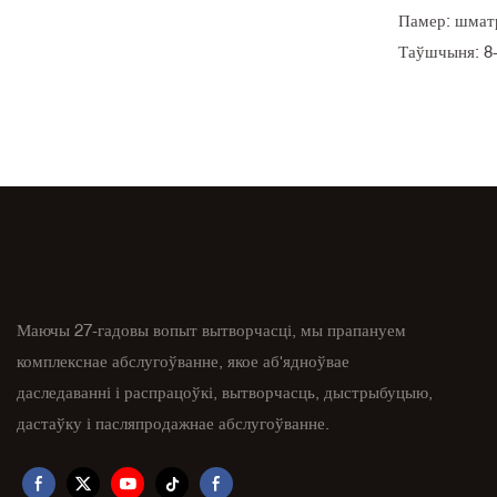
Памер: шматр
Таўшчыня: 8
Месца паходж
Мінімальная 
Колер: бэжав
Матэрыялазна
Упакоўка: ка
Тэрмін дастаў
Маючы 27-гадовы вопыт вытворчасці, мы прапануем
комплекснае абслугоўванне, якое аб'ядноўвае
даследаванні і распрацоўкі, вытворчасць, дыстрыбуцыю,
дастаўку і пасляпродажнае абслугоўванне.