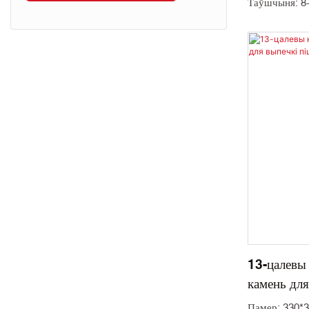
Таўшчыня: 8
Месца паходж
Мінімальная 
Колер: белы 
Матэрыялазна
Упакоўка: ка
Тэрмін дастаў
13-цалевы
камень для
Памер: 330*