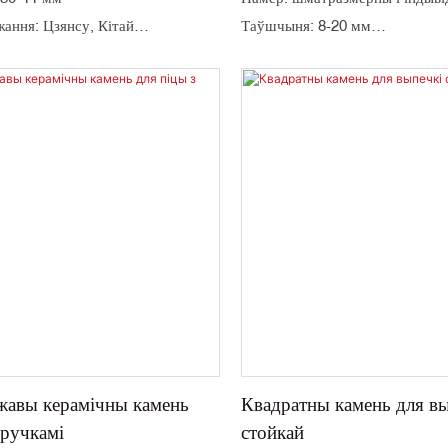
ання: Цзянсу, Кітай
Таўшчыня: 8-20 мм
колькасць замовы: 1000 шт
Месца паходжання: Цзянсу, Кі
 бэжавы і індывідуальны
Мінімальная колькасць замовы
ўства: кордиерит
Колер: белы і індывідуальны
рдон
Матэрыялазнаўства: кордиерит
кі: 45 дзён
Упакоўка: кардон
Тэрмін дастаўкі: 45 дзён
жавы керамічны камень
Квадратны камень для вы
 ручкамі
стойкай