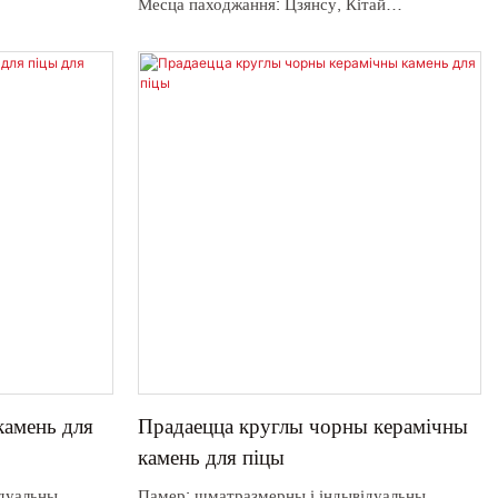
Месца паходжання: Цзянсу, Кітай
тай
Мінімальная колькасць замовы: 1000 шт
: 1000 шт
Колер: белы, бэжавы і індывідуальны
Матэрыялазнаўства: кордиерит
Упакоўка: кардон
Тэрмін дастаўкі: 45 дзён
камень для
Прадаецца круглы чорны керамічны
камень для піцы
ідуальны
Памер: шматразмерны і індывідуальны