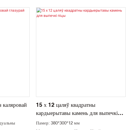
Месца паходжання: Цзянсу, Кітай
Мінімальная колькасць замовы: 1000 шт
Колер: белы і індывідуальны
Матэрыялазнаўства: кордиерит
Упакоўка: кардон
Тэрмін дастаўкі: 45 дзён
з каляровай
15 х 12 цаляў квадратны
кардыерытавы камень для выпечкі
піцы
ідуальны
Памер: 380*300*12 мм