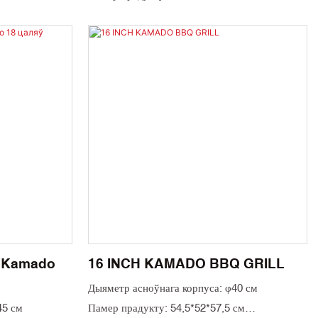
 см
Кулінарная сетка: SS304 φ46,5 см
м
Кардонная скрынка: 70*64*80см
Вага: 82 кг
0GP, 162
Колькасць загрузкі: 108 шт./40GP, 162
шт./40HQ
ь Kamado
16 INCH KAMADO BBQ GRILL
Дыяметр асноўнага корпуса: φ40 см
45 см
Памер прадукту: 54,5*52*57,5 см