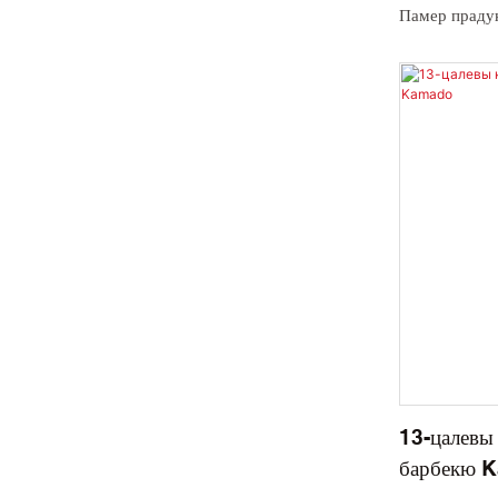
Памер прадук
Кулінарная с
Кардонная ск
Вага: 70,6 кг
Колькасць за
240шт/40HQ
13-цалевы
барбекю 