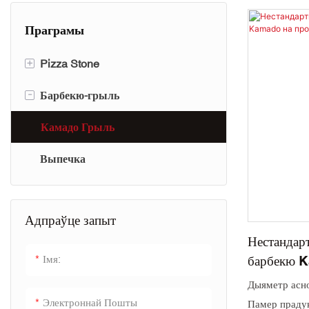
Праграмы
+
Pizza Stone
-
Барбекю-грыль
Круглы камень для піцы
Квадратны камень для піцы
Камадо Грыль
Выпечка
Набор каменьчыкаў для піцы
Адпраўце запыт
Нестандар
барбекю 
Імя:
Дыяметр асно
Электроннай Пошты
Памер праду