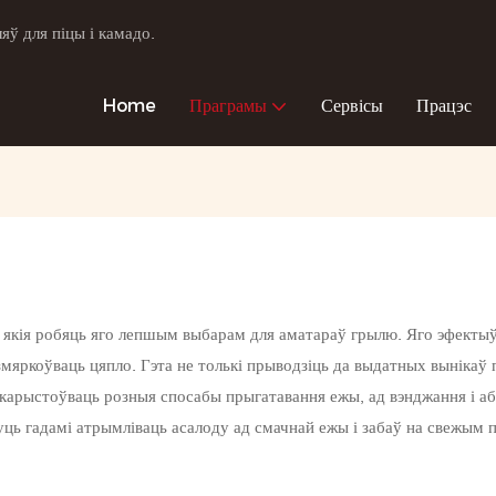
ў для піцы і камадо.
Home
Праграмы
Сервісы
Працэс
, якія робяць яго лепшым выбарам для аматараў грылю. Яго эфекты
яркоўваць цяпло. Гэта не толькі прыводзіць да выдатных вынікаў пр
карыстоўваць розныя спосабы прыгатавання ежы, ад вэнджання і аб
уць гадамі атрымліваць асалоду ад смачнай ежы і забаў на свежым