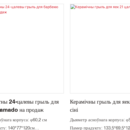
тны 24-цалевы грыль для
Керамічны грыль для яек
Kamado на продаж
сіні
ўнага корпуса: φ60,2 см
Дыяметр асноўнага корпуса: φ
кту: 140*77*120см
Памер прадукту: 133,5*69,5*1