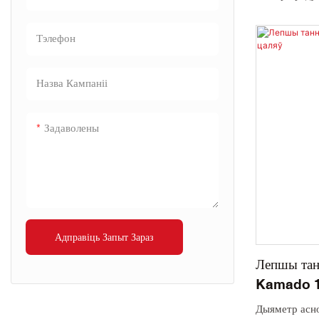
Кулінарная с
Кардонная ск
Тэлефон
Вага: 94,78 к
Колькасць за
Назва Кампаніі
шт./40HQ
Задаволены
Адправіць Запыт Зараз
Лепшы тан
Kamado 1
Дыяметр асно