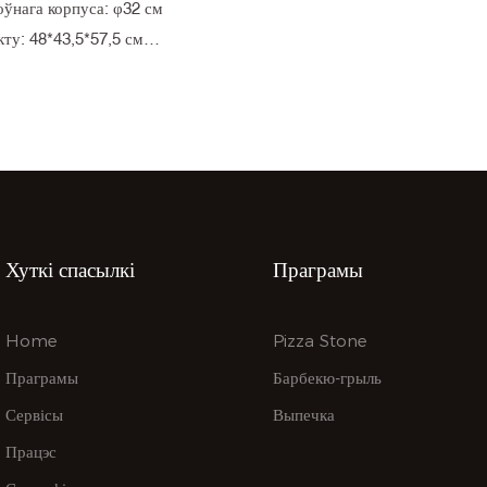
ўнага корпуса: φ32 см
ту: 48*43,5*57,5 см
етка: SS304 φ26,5 см
рынка: 43,5*37,5*75,8см
грузкі: 640шт/40GP,
Хуткі спасылкі
Праграмы
Home
Pizza Stone
Праграмы
Барбекю-грыль
Сервісы
Выпечка
Працэс