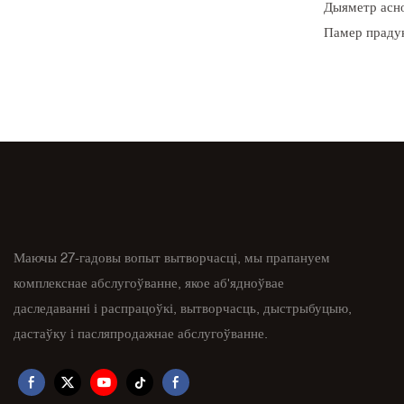
Дыяметр асно
Памер прадук
Кулінарная с
Кардонная ск
Вага: 22,7 кг
Колькасць за
814шт/40HQ
Маючы 27-гадовы вопыт вытворчасці, мы прапануем
комплекснае абслугоўванне, якое аб'ядноўвае
даследаванні і распрацоўкі, вытворчасць, дыстрыбуцыю,
дастаўку і пасляпродажнае абслугоўванне.