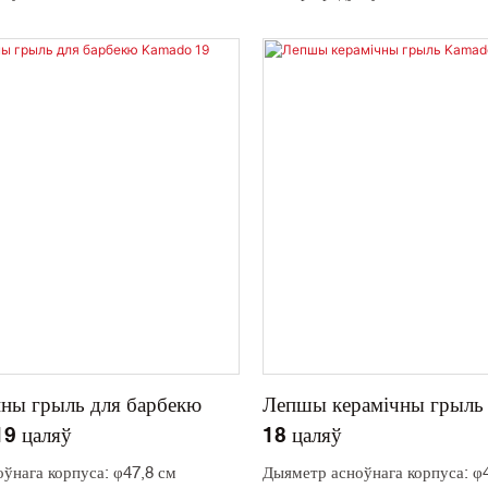
етка: SS304 φ52,5 см
Кулінарная сетка: SS304 φ46,5
рынка: 76*71*77см
Кардонная скрынка: 70*64*80с
г
Вага: 82 кг
грузкі: 102 шт./40GP, 153
Колькасць загрузкі: 108 шт./4
шт./40HQ
ны грыль для барбекю
Лепшы керамічны грыл
9 цаляў
18 цаляў
ўнага корпуса: φ47,8 см
Дыяметр асноўнага корпуса: φ