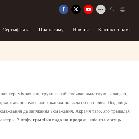
Сертыфіката
Пра насаму
Навіны
Кантакт з намі
ўная керамічная канструкцыя забяспечвае выдатную ізаляцыю,
ыгатавання ежы, але і эканоміць выдаткі на паліва. Выдаліць
смажвання да запякання і смажання. Акрамя таго, яго трывалая
 паветры. З юэфу
грылі камадо на продаж
, кліенты могуць