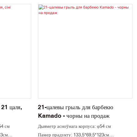
 21 цаля,
21-цалевы грыль для барбекю
Kamado - чорны на продаж
54 см
Дыяметр асноўнага корпуса: φ54 см
23см
Памер прадукту: 133,5*69,5*123см