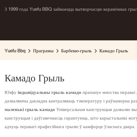
З 1999 года Yuefu BBQ займаецца вытворчасцю керамічных грыля
Yuefu Bbq
Праграмы
Барбекю-грыль
Камадо Грыль
Камадо Грыль
Юэфу
індывідуальны грыль камадо
прапануе мноства пераваг
дазваляючы дакладна кантраляваць тэмпературу і раўнамерна разм
маленькі грыль камадо
Універсальная канструкцыя дазваляе вы
канструкцыя і даўгавечнасць гарантуюць, што карыстальнікі мог
адчуць перавагі прафесійнага грылю ў камфорце ўласнага двара.