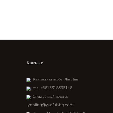
Кантакт
Кантактная асоба: Лін Лінг
тэл.: +8613318395146
Электроннай пошты:
lynnling@yuefubbq.com