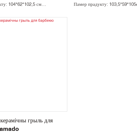
ту: 104*62*102,5 см
Памер прадукту: 103,5*59*105
етка: SS304 φ40,5 см
Кулінарная сетка: SS304 φ38,3
рынка: 63*57,5*66,5см
Кардонная скрынка: 60*56*69,
Вага: 65,5 кг
грузкі: 240шт/40GP,
Колькасць загрузкі: 240шт/40G
240шт/40HQ
 керамічны грыль для
Kamado