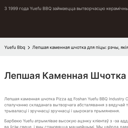
З 1999 года Yuefu BBQ займаецца вытворчасцю керамічных
Yuefu Bbq
Лепшая каменная шчотка для піцы: рэчы, як
Лепшая Каменная Шчотка 
Лепшая каменная шчотка Pizza ад Foshan Yuefu BBQ Industry 
спалучэнню складанага вытворчага абсталявання з вядучай т
трываласці і зручнасці зручнасці і шырокага прымянення.
Барбекю Yuefu атрымлівае высокую ацэнку кліентаў з -за ад
ва ўсім свеце, і яны становяцца мацнейшымі. Мы цвёрда да