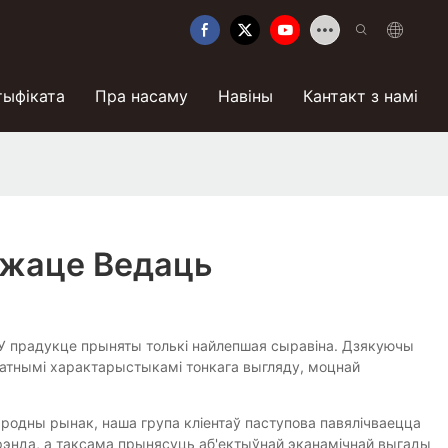
тыфіката
Пра насаму
Навіны
Кантакт з намі
ожаце Ведаць
. У прадукце прыняты толькі найлепшая сыравіна. Дзякуючы
датнымі характарыстыкамі тонкага выгляду, моцнай
ародны рынак, наша група кліентаў паступова павялічваецца
рэнда, а таксама прынясуць аб'ектыўнай эканамічнай выгады