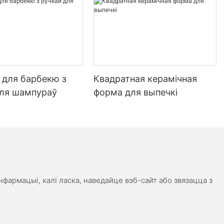
Preheating the Stone:
Place the Rotating Pizza Stone on a rack in your oven and
preheat to 475F (245C). Allow it to reach the ideal baking
temperature before adding your pizza.
Preparing the Dough:
Roll out your dough to achieve the desired thickness. Use a
pizza cutter or dough knife for uniform slices. Aim for a
 для барбекю з
Квадратная керамічная
thickness between 1/4 to 3/4 inches.
для шампураў
форма для выпечкі
Placing the Pizza on the Stone:
Gently place the dough on the preheated stone, using a pizza
peel if available. Ensure the stone rotates smoothly under your
pizza, ensuring even cooking.
Baking the Pizza:
Bake your pizza for 8-12 minutes, depending on the type of
crust. Thin-crust pizzas typically take 8-10 minutes, while
thicker crusts may need 10-12 minutes.
нфармацыі, калі ласка, наведайце вэб-сайт або звязацца з
Removing the Pizza:
Carefully remove the pizza from the stone using a pizza peel or
tongs. Let it sit for a few minutes to cool before slicing.
Case Studies: