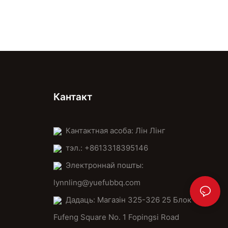
Кантакт
Кантактная асоба: Лін Лінг
тэл.: +8613318395146
Электроннай пошты:
lynnling@yuefubbq.com
Дадаць: Магазін 325-326 25 Блок
Fufeng Square No. 1 Fopingsi Road