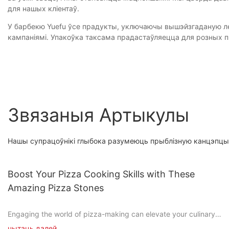
для нашых кліентаў.
У барбекю Yuefu ўсе прадукты, уключаючы вышэйзгаданую леп
кампаніямі. Упакоўка таксама прадастаўляецца для розных п
Звязаныя Артыкулы
Нашы супрацоўнікі глыбока разумеюць прыблізную канцэпцы
Boost Your Pizza Cooking Skills with These
Amazing Pizza Stones
Engaging the world of pizza-making can elevate your culinary
experience, turning it from a quick meal into a creative and
чытаць далей