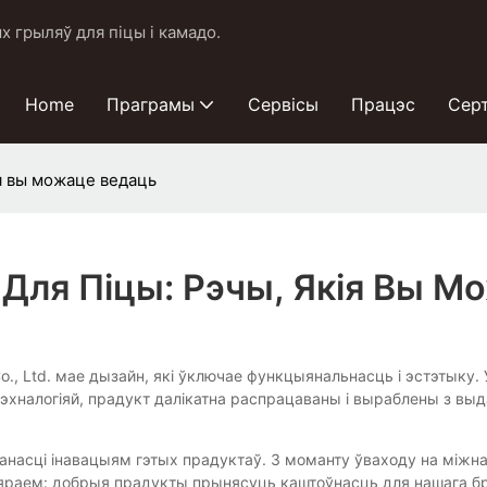
 грыляў для піцы і камадо.
Home
Праграмы
Сервісы
Працэс
Сер
ія вы можаце ведаць
Для Піцы: Рэчы, Якія Вы М
Co., Ltd. мае дызайн, які ўключае функцыянальнасць і эстэтыку
эхналогіяй, прадукт далікатна распрацаваны і выраблены з вы
данасці інавацыям гэтых прадуктаў. З моманту ўваходу на міжн
вяраем: добрыя прадукты прынясуць каштоўнасць для нашага б