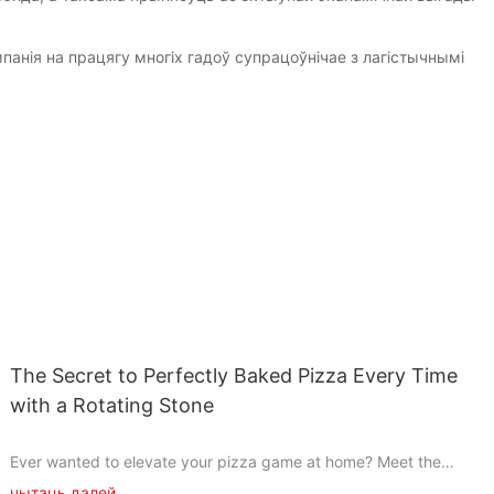
нія на працягу многіх гадоў супрацоўнічае з лагістычнымі
The Secret to Perfectly Baked Pizza Every Time
with a Rotating Stone
Ever wanted to elevate your pizza game at home? Meet the
Rotating Pizza Stonethe game-changer that transforms your
чытаць далей