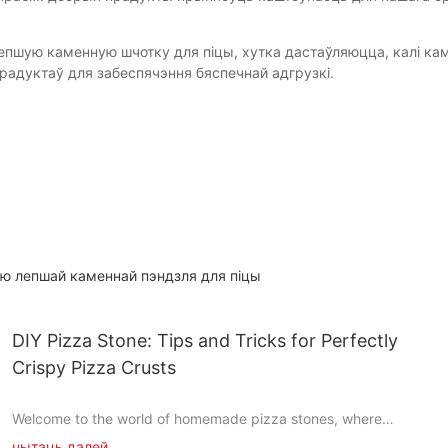
шую каменную шчотку для піцы, хутка дастаўляюцца, калі кампа
радуктаў для забеспячэння бяспечнай адгрузкі.
ю лепшай каменнай пэндзля для піцы
DIY Pizza Stone: Tips and Tricks for Perfectly
Crispy Pizza Crusts
Welcome to the world of homemade pizza stones, where
creativity meets culinary artistry. Crafting your own pizza stone
чытаць далей