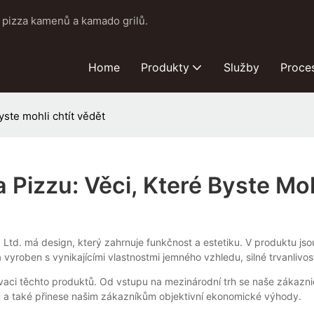
pizza kamenů a kamado grilů.
Home
Produkty
Služby
Proce
yste mohli chtít vědět
Pizzu: Věci, Které Byste Moh
td. má design, který zahrnuje funkčnost a estetiku. V produktu jsou 
vyroben s vynikajícími vlastnostmi jemného vzhledu, silné trvanlivosti
ci těchto produktů. Od vstupu na mezinárodní trh se naše zákaznická
u a také přinese našim zákazníkům objektivní ekonomické výhody.