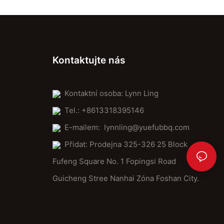
Kontaktujte nás
Kontaktní osoba: Lynn Ling
Tel.: +8613318395146
E-mailem:
lynnling@yuefubbq.com
Přidat: Prodejna 325-326 25 Block
Fufeng Square No. 1 Fopingsi Road
Guicheng Stree Nanhai Zóna Foshan City.