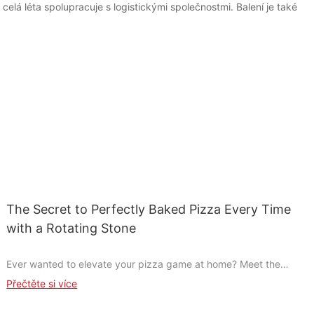
á léta spolupracuje s logistickými společnostmi. Balení je také
The Secret to Perfectly Baked Pizza Every Time
with a Rotating Stone
Ever wanted to elevate your pizza game at home? Meet the
Rotating Pizza Stonethe game-changer that transforms your
Přečtěte si více
baking into an art form. This innovative tool not only ensures
even heat distribution but also streamlines the baking process,