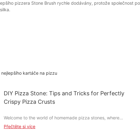
ího pizzera Stone Brush rychle dodávány, protože společnost po cel
ilka.
nejlepšího kartáče na pizzu
DIY Pizza Stone: Tips and Tricks for Perfectly
Crispy Pizza Crusts
Welcome to the world of homemade pizza stones, where
creativity meets culinary artistry. Crafting your own pizza stone
Přečtěte si více
is like painting a masterpiece with your hands. It's a rewarding
process that allows you to customize every aspect of your