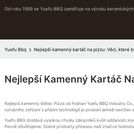
Od roku 1999 se Yuefu BBQ zaměřuje na výrobu keramických 
Yuefu Bbq
Nejlepší kamenný kartáč na pizzu: Věci, které b
Nejlepší Kamenný Kartáč Na 
Nejlepší kamenný štětec Pizza od Foshan Yuefu BBQ Industry Co., L
výrobního zařízení s přední technologií je produkt jemně navržen a 
Yuefu BBQ dostává vysokou chválu zákazníků kvůli oddanosti inova
Pevně ​​důvěřujeme: Dobré produkty přinesou naší značce hodnot