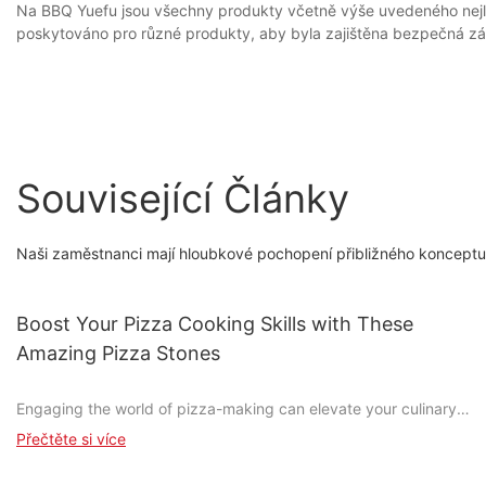
Na BBQ Yuefu jsou všechny produkty včetně výše uvedeného nejlepš
poskytováno pro různé produkty, aby byla zajištěna bezpečná zás
Související Články
Naši zaměstnanci mají hloubkové pochopení přibližného konceptu 
Boost Your Pizza Cooking Skills with These
Amazing Pizza Stones
Engaging the world of pizza-making can elevate your culinary
experience, turning it from a quick meal into a creative and
Přečtěte si více
satisfying craft. One tool that can significantly enhance your
pizza game is the pizza stone. These stones are more than just