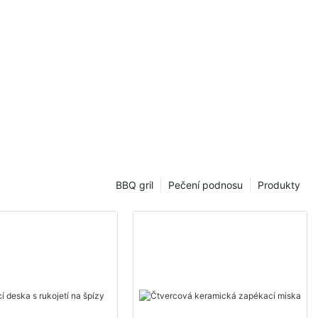
allowing pizzas to come out perfectly crispy and melt-in-your-
mouth in just minutes.
Understanding the Rotating Pizza Stone:
The Rotating Pizza Stone is a revolutionary kitchen tool that
ensures even heat distribution, resulting in perfectly crispy and
evenly cooked pizzas every time. Its unique rotating design
eliminates the guesswork, making home baking a breeze for
both beginners and seasoned chefs.
Comparative Analysis:
BBQ gril
Pečení podnosu
Produkty
Unlike traditional baking stones or grills, the Rotating Pizza
Stone offers consistent and uniform heat distribution. This
ensures your pizza wont have any burnt spots or undercooked
edges, regardless of the size or type.
Step-by-Step Guide:
Preheating the Stone: