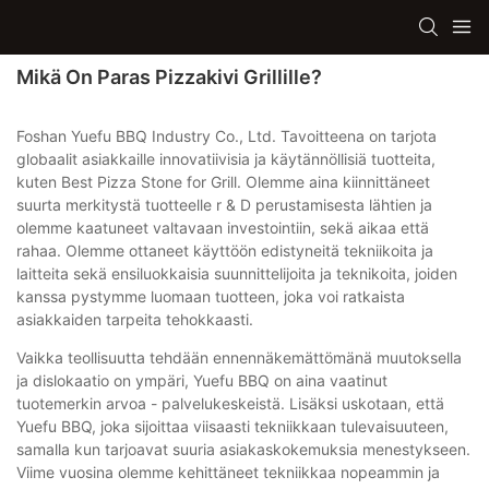
Mikä On Paras Pizzakivi Grillille?
Foshan Yuefu BBQ Industry Co., Ltd. Tavoitteena on tarjota
globaalit asiakkaille innovatiivisia ja käytännöllisiä tuotteita,
kuten Best Pizza Stone for Grill. Olemme aina kiinnittäneet
suurta merkitystä tuotteelle r & D perustamisesta lähtien ja
olemme kaatuneet valtavaan investointiin, sekä aikaa että
rahaa. Olemme ottaneet käyttöön edistyneitä tekniikoita ja
laitteita sekä ensiluokkaisia ​​suunnittelijoita ja teknikoita, joiden
kanssa pystymme luomaan tuotteen, joka voi ratkaista
asiakkaiden tarpeita tehokkaasti.
Vaikka teollisuutta tehdään ennennäkemättömänä muutoksella
ja dislokaatio on ympäri, Yuefu BBQ on aina vaatinut
tuotemerkin arvoa - palvelukeskeistä. Lisäksi uskotaan, että
Yuefu BBQ, joka sijoittaa viisaasti tekniikkaan tulevaisuuteen,
samalla kun tarjoavat suuria asiakaskokemuksia menestykseen.
Viime vuosina olemme kehittäneet tekniikkaa nopeammin ja