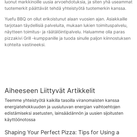
luonut markkinoille uusia arvoehdotuksia, ja siten yhä useammat
tuotemerkit päättävät tehdä yhteistyötä tuotemerkin kanssa.
Yuefu BBQ on ollut erikoistunut alaan vuosien ajan. Asiakkaille
tarjotaan täydellisiä palveluita, mukaan lukien toimituspalvelu,
näytteen toimitus- ja räätälöintipalvelu. Haluamme olla paras
pizzakivi Grill -kumppanille ja tuoda sinulle paljon kiinnostuksen
kohteita vastineeksi.
Aiheeseen Liittyvät Artikkelit
Teemme yhteistyötä kaikilla tasoilla viranomaisten kanssa
energiatehokkuuden ja uusiutuvan energian vaihtoehtojen
edistämiseksi asetusten, lainsäädännön ja uusien sijoitusten
käyttöönotossa
Shaping Your Perfect Pizza: Tips for Using a