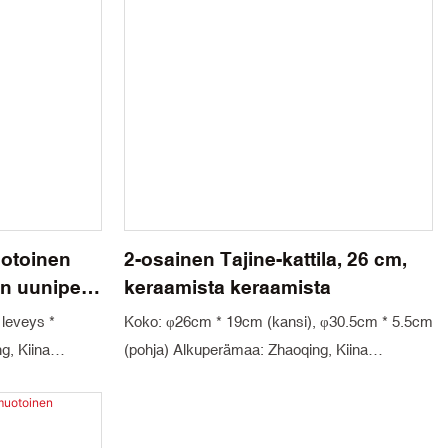
uotoinen
2-osainen Tajine-kattila, 26 cm,
 uunipelti,
keraamista keraamista
 leveys *
Koko: φ26cm * 19cm (kansi), φ30.5cm * 5.5cm
g, Kiina
(pohja) Alkuperämaa: Zhaoqing, Kiina
i: Vihreä,
Minimitilausmäärä: 1000 kpl Väri: Valkoinen,
punainen Materiaalitiede: Kordieriitti ja mulliitti
mulliitti
Pakkaus: Kartonki Toimitusaika: 30 päivää