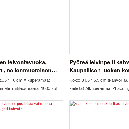
en leivontavuoka,
Pyöreä leivinpelti kahv
ti, neliönmuotoinen
Kaupallisen luokan k
päpelti kannella,
leivinpelti
 20,5 * 16 cm Alkuperämaa:
Koko: 31,5 * 5,5 cm (kahvoilla),
on leivontatyökalu
na Minimitilausmäärä: 1000 kpl
kaiteita) Alkuperämaa: Zhaoqing
n, punainen Materiaalitekniikka:
Minimitilausmäärä: 1000 kpl Vär
 mulliitti Pakkaus: Kartonki
sininen Materiaalitekniikka: Kordier
 30 päivää
Pakkaus: Kartonki Toimitusaika