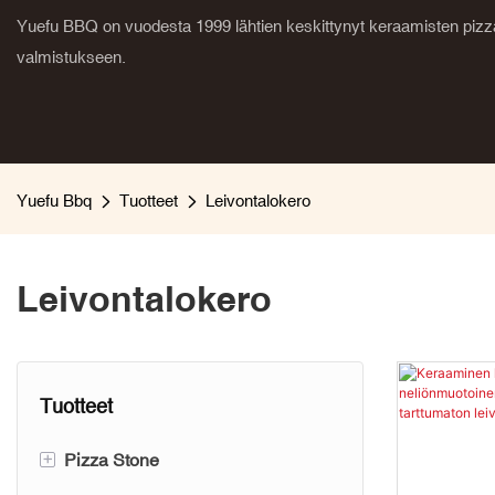
Yuefu BBQ on vuodesta 1999 lähtien keskittynyt keraamisten pizza
valmistukseen.
Yuefu Bbq
Tuotteet
Leivontalokero
Leivontalokero
Tuotteet
+
Pizza Stone