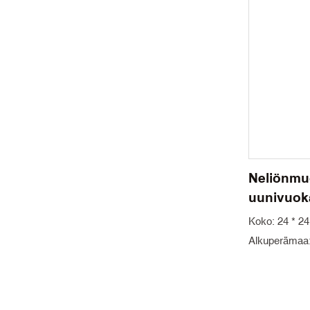
Neliönmu
uunivuok
Koko: 24 * 24 
Alkuperämaa:
Minimitilausm
vaaleanvihreä 
mulliitti Pakk