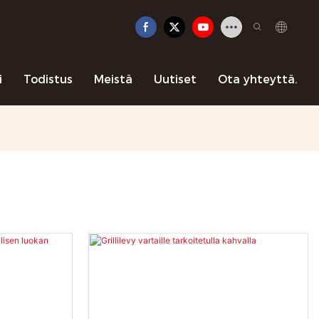
i
Todistus
Meistä
Uutiset
Ota yhteyttä.