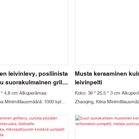
n leivinlevy, posliinista
Musta keraaminen kul
tu suorakulmainen grilli
leivinpelti
0 * 4,8 cm Alkuperämaa:
Koko: 36 * 25,5 * 3 cm Alkupe
na Minimitilausmäärä: 1000 kpl
Zhaoqing, Kiina Minimitilausmää
, vihreä ja sininen
Väri: Musta, beige Materiaalitek
kka: Kordieriitti ja mulliitti
Kordieriitti ja mulliitti Pakkaus: 
onki Toimitusaika: 30 päivää
Toimitusaika: 30 päivää