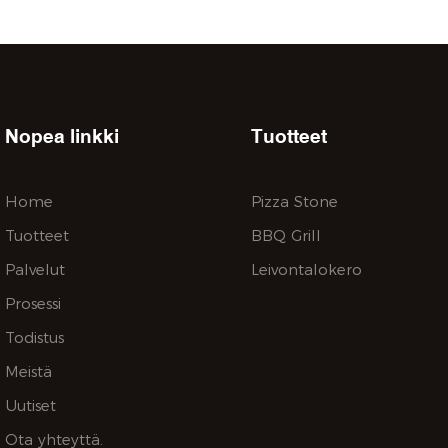
Pakkaus: Kartonki Toimitusaika
Nopea linkki
Tuotteet
Home
Pizza Stone
Tuotteet
BBQ Grill
Palvelut
Leivontalokero
Prosessi
Todistus
Meistä
Uutiset
Ota yhteyttä.