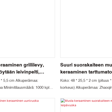
raaminen grillilevy,
Suuri suorakaiteen m
ytään leivinpelti,
keraaminen tarttumaton
oka, illalliselle,
matala uunivuoka
0 * 5,5 cm Alkuperämaa:
Koko: 48 * 25,5 * 2 cm (pituus *
piirakka,
na Minimitilausmäärä: 1000 kpl
korkeus) Alkuperämaa: Zhaoqin
ouunin kestävä
ateriaalitekniikka: Kordieriitti ja
Minimitilausmäärä: 1000 kpl Vär
 kahdella kahvalla
aus: Kartonki Toimitusaika: 30
sininen, musta, punainen, beige
Materiaalitekniikka: Kordieriitti ja 