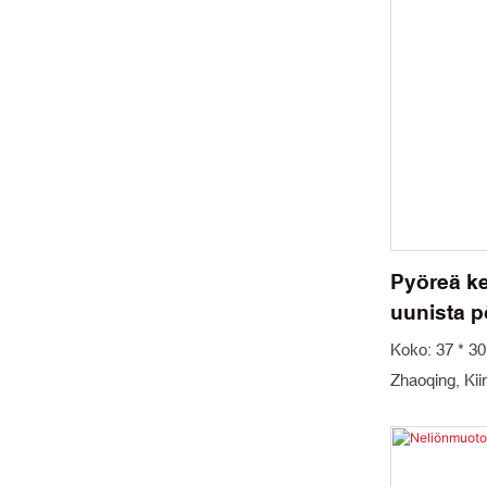
Pyöreä ke
uunista pö
leivontavu
Koko: 37 * 3
jälkiruoka
Zhaoqing, Kii
mikroaalt
Väri: Sininen M
uunipelti
mulliitti Pakk
päivää