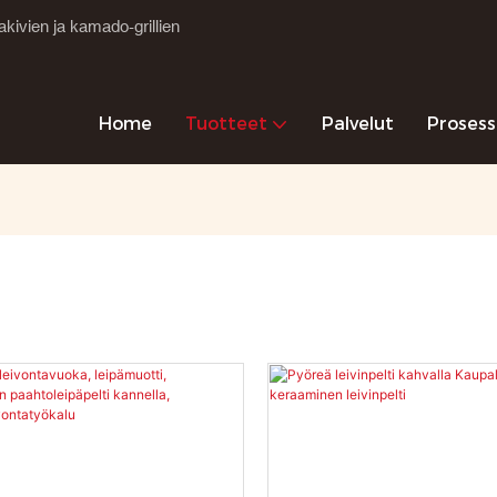
kivien ja kamado-grillien
Home
Tuotteet
Palvelut
Prosess