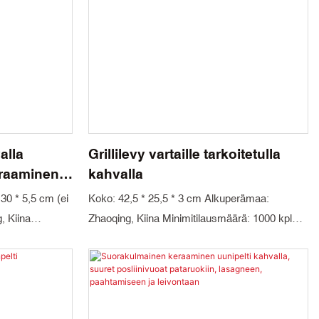
alla
Grillilevy vartaille tarkoitetulla
eraaminen
kahvalla
 30 * 5,5 cm (ei
Koko: 42,5 * 25,5 * 3 cm Alkuperämaa:
, Kiina
Zhaoqing, Kiina Minimitilausmäärä: 1000 kpl
i: Valkoinen,
Väri: Valkoinen Materiaalitekniikka: Kordieriitti
iitti ja mulliitti
ja mulliitti Pakkaus: Kartonki Toimitusaika: 30
: 30 päivää
päivää