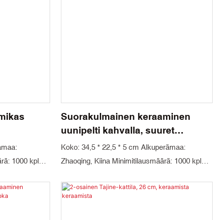
mikas
Suorakulmainen keraaminen
uunipelti kahvalla, suuret
posliinivuoat pataruokiin,
rämaa:
Koko: 34,5 * 22,5 * 5 cm Alkuperämaa:
lasagneen, paahtamiseen ja
rä: 1000 kpl
Zhaoqing, Kiina Minimitilausmäärä: 1000 kpl
leivontaan
niikka:
Väri: Vihreä Materiaalitekniikka: Kordieriitti ja
Kartonki
mulliitti Pakkaus: Kartonki Toimitusaika: 30
päivää