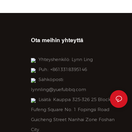
: 30 päivää
Ota meihin yhteyttä
Yhteyshenkilö: Lynn Ling
Puh.: +8613318395146
Sähköposti:
lynnling@yuefubbq.com
Lisätä: Kauppa 325-326 25 Block
Fufeng Square No. 1 Fopingsi Road
Guicheng Street Nanhai Zone Foshan
City.