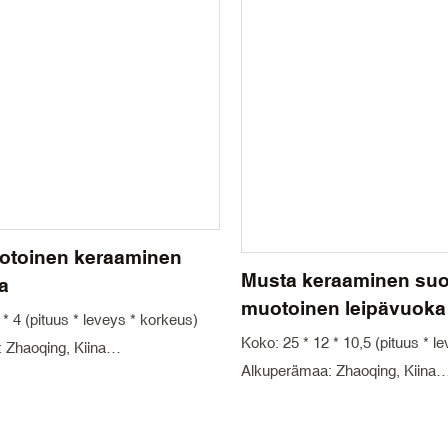
Pakkaus: Kartonki Toimitusaika
otoinen keraaminen
Musta keraaminen suo
a
muotoinen leipävuoka
* 4 (pituus * leveys * korkeus)
Koko: 25 * 12 * 10,5 (pituus * l
 Zhaoqing, Kiina
Alkuperämaa: Zhaoqing, Kiina
äärä: 1000 kpl Väri:
Minimitilausmäärä: 1000 kpl Vä
Materiaalitekniikka: Kordieriitti ja
Materiaalitekniikka: Kordieriitti ja 
aus: Kartonki Toimitusaika: 30