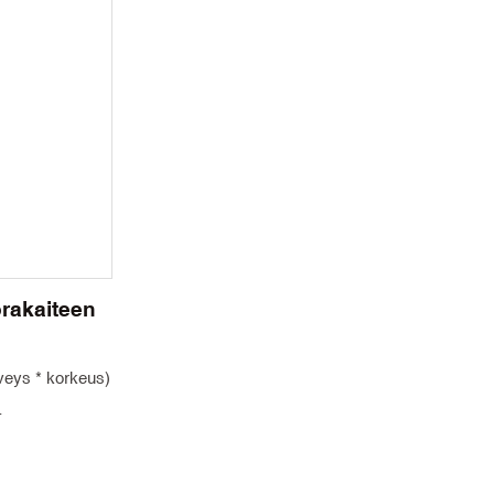
: 30 päivää
rakaiteen
eveys * korkeus)
ri: Musta
mulliitti