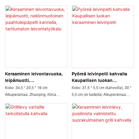
Keraaminen leivontavuoka,
Pyöreä leivinpelti kahvalla
leipämuotti,
Kaupallisen luokan
neliönmuotoinen
keraaminen leivinpelti
Koko: 34,5 * 20,5 * 16 cm
Koko: 31,5 * 5,5 cm (kahvoilla), 30 *
paahtoleipäpelti kannella,
Alkuperämaa: Zhaoqing, Kiina
5,5 cm (ei kaiteita) Alkuperämaa:
tarttumaton leivontatyökalu
Minimitilausmäärä: 1000 kpl Väri:
Zhaoqing, Kiina Minimitilausmäärä:
Valkoinen, punainen
1000 kpl Väri: Valkoinen, sininen
Materiaalitekniikka: Kordieriitti ja
Materiaalitekniikka: Kordieriitti ja
mulliitti Pakkaus: Kartonki
mulliitti Pakkaus: Kartonki
Toimitusaika: 30 päivää
Toimitusaika: 30 päivää