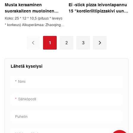
Musta keraaminen
Ei -stick pizza leivontapannu
suorakaiteen muotoinen
15 "kordieriittipizzakivi uunin
leipävuoka
leipomiseen
Koko: 25 * 12 * 10,5 (pituus * leveys
* korkeus) Alkuperämaa: Zhaoqing,
Kiina Minimitilausmäärä: 1000 kpl
Väri: Musta Materiaalitekniikka:
1
2
3
Kordieriitti ja mulliitti Pakkaus:
Kartonki Toimitusaika: 30 päivää
Lähetä kyselysi
Nimi
Sähköposti
Puhelin