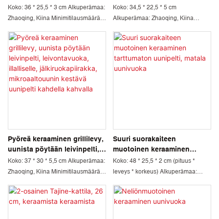
posliinivuoat pataruokiin,
Koko: 36 * 25,5 * 3 cm Alkuperämaa:
Koko: 34,5 * 22,5 * 5 cm
lasagneen, paahtamiseen ja
Zhaoqing, Kiina Minimitilausmäärä:
Alkuperämaa: Zhaoqing, Kiina
leivontaan
1000 kpl Väri: Musta, beige
Minimitilausmäärä: 1000 kpl Väri:
Materiaalitekniikka: Kordieriitti ja
Vihreä Materiaalitekniikka:
mulliitti Pakkaus: Kartonki
Kordieriitti ja mulliitti Pakkaus:
Toimitusaika: 30 päivää
Kartonki Toimitusaika: 30 päivää
Pyöreä keraaminen grillilevy,
Suuri suorakaiteen
uunista pöytään leivinpelti,
muotoinen keraaminen
leivontavuoka, illalliselle,
tarttumaton uunipelti, matala
Koko: 37 * 30 * 5,5 cm Alkuperämaa:
Koko: 48 * 25,5 * 2 cm (pituus *
jälkiruokapiirakka,
uunivuoka
Zhaoqing, Kiina Minimitilausmäärä:
leveys * korkeus) Alkuperämaa:
mikroaaltouunin kestävä
1000 kpl Väri: Sininen
Zhaoqing, Kiina Minimitilausmäärä:
uunipelti kahdella kahvalla
Materiaalitekniikka: Kordieriitti ja
1000 kpl Väri: Vihreä, sininen,
mulliitti Pakkaus: Kartonki
musta, punainen, beige
Toimitusaika: 30 päivää
Materiaalitekniikka: Kordieriitti ja