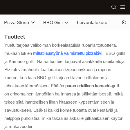
Pizza Stone
BBQ Grill
Leivontalokero
Tuotteet
Yuefu tarjoaa valikoiman korkealaatuisia ruoanlaittotuotteita,
mukaan lukien
mittatilaustyönä valmistettu pizzakivi
, BBQ-grillit
ja Kamado-grillit. Nämä tuotteet tarjoavat asiakkaille useita etuja.
Pizzakivi mahdollistaa tasaisen kypsennyksen ja rapean
kuoren, kun taas BBQ-grilli tarjoaa tilavan keittotason ja
tehokkaan lämmönjaon. Päätös
paras edullinen kamado-grilli
on erinomainen lämpötilan hallinnassa ja säilyttämisessä, mikä
tekee siitä ihanteellisen lihan hitaaseen kypsentämiseen ja
savustukseen. Lisäksi kaikki kolme tuotetta ovat kestäviä ja
helppoja puhdistaa, mikä takaa asiakkaille pitkäaikaisen käytön
ja mukavuuden.