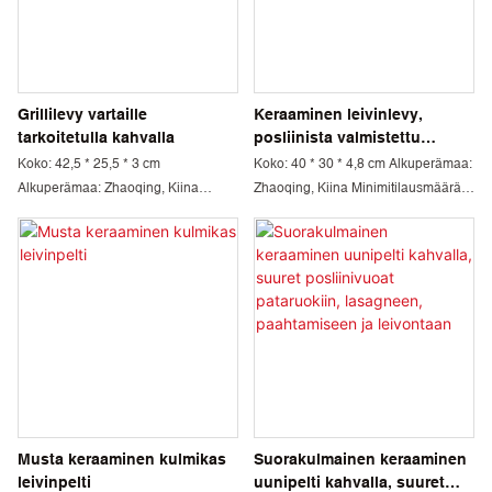
Grillilevy vartaille
Keraaminen leivinlevy,
tarkoitetulla kahvalla
posliinista valmistettu
suorakulmainen grilli
Koko: 42,5 * 25,5 * 3 cm
Koko: 40 * 30 * 4,8 cm Alkuperämaa:
kahvalla
Alkuperämaa: Zhaoqing, Kiina
Zhaoqing, Kiina Minimitilausmäärä:
Minimitilausmäärä: 1000 kpl Väri:
1000 kpl Väri: Punainen, vihreä ja
Valkoinen Materiaalitekniikka:
sininen Materiaalitekniikka:
Kordieriitti ja mulliitti Pakkaus:
Kordieriitti ja mulliitti Pakkaus:
Kartonki Toimitusaika: 30 päivää
Kartonki Toimitusaika: 30 päivää
Musta keraaminen kulmikas
Suorakulmainen keraaminen
leivinpelti
uunipelti kahvalla, suuret