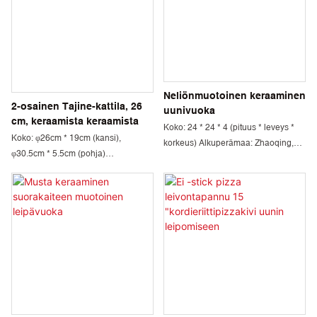
mulliitti Pakkaus: Kartonki
Toimitusaika: 30 päivää
Neliönmuotoinen keraaminen
2-osainen Tajine-kattila, 26
uunivuoka
cm, keraamista keraamista
Koko: 24 * 24 * 4 (pituus * leveys *
Koko: φ26cm * 19cm (kansi),
korkeus) Alkuperämaa: Zhaoqing,
φ30.5cm * 5.5cm (pohja)
Kiina Minimitilausmäärä: 1000 kpl
Alkuperämaa: Zhaoqing, Kiina
Väri: vaaleanvihreä
Minimitilausmäärä: 1000 kpl Väri:
Materiaalitekniikka: Kordieriitti ja
Valkoinen, punainen Materiaalitiede:
mulliitti Pakkaus: Kartonki
Kordieriitti ja mulliitti Pakkaus:
Toimitusaika: 30 päivää
Kartonki Toimitusaika: 30 päivää