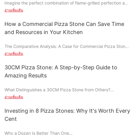
Imagine the perfect combination of flame-grilled perfection and
และลดผลกระทบจากการเปิดประตูเตาอบเมื่อสูญเสียความร้อน เพื่อให้
the warmth of a wood-fired pizza. Cooking pizza on a gas grill
เปลือกพิซซ่าทำให้การอบสั้นลง เวลาขยายตัวอย่างรวดเร็วทำให้
อ่านเพิ่มเติม
isn't just a novelty; its a game-changer that elevates your pizza
เปลือกกรอบนอกนุ่มใน พิซซ่าที่อบบนหินพิซซ่านั้นมีขอบสีทอง
game to new heights. The marriage of a gas grill and a pizza
สม่ำเสมอ
How a Commercial Pizza Stone Can Save Time
stone creates a unique cooking experience, offering a perfectly
and Resources in Your Kitchen
crispy crust with a slightly chewy center. This method
transforms your backyard grill into a culinary masterpiece,
The Comparative Analysis: A Case for Commercial Pizza Stones
making every bite a delightful treat.
Using a pizza stone on a gas grill isn't just convenient; it's about
อ่านเพิ่มเติม
When compared to traditional ovens, commercial pizza stones
achieving the perfect blend of texture and flavor. The stone
offer several advantages. Traditional ovens can be inconsistent,
helps distribute heat evenly, ensuring consistent cooking from
30CM Pizza Stone: A Step-by-Step Guide to
leading to uneven cooking and subpar pizzas. In contrast, the
edge to edge. Additionally, the high heat of the grill allows for a
Amazing Results
pizza stone ensures consistent heat distribution, resulting in a
pizza thats perfectly golden and crispy on the outside, yet soft
uniform and flavorful pizza. The key difference lies in
and chewy on the inside. Whether youre hosting a summer
What Distinguishes a 30CM Pizza Stone from Others?
temperature control. Traditional ovens often have hot and cold
barbecue or simply looking to indulge in your favorite pizza at
In the realm of pizza baking, the choice of tool can significantly
spots, making it difficult to achieve a perfect crust. The pizza
อ่านเพิ่มเติม
home, a gas grill and pizza stone partnership is your secret
impact the outcome. The 30CM pizza stone, with its distinctive
stone, however, distributes heat evenly, ensuring a better
weapon.
30-centimeter diameter and heat-retentive surface, stands out
overall cooking experience.
Investing in 8 Pizza Stones: Why It's Worth Every
as a game-changer for bakers. Unlike traditional metal peel or
Moreover, energy efficiency is a significant perk. The pizza
Choosing the Right Pizza Stone for Your Gas Grill
Cent
non-stick pans, the 30CM pizza stone evenly distributes heat,
stone operates at a lower temperature, reducing energy
ensuring a perfectly crispy crust and tender interior. This stones
consumption and lowering your carbon footprint. Traditional
Selecting the right pizza stone is crucial to the success of your
Why a Dozen Is Better Than One
prowess is evident in countless home bakeries and professional
ovens require higher temperatures, leading to more energy