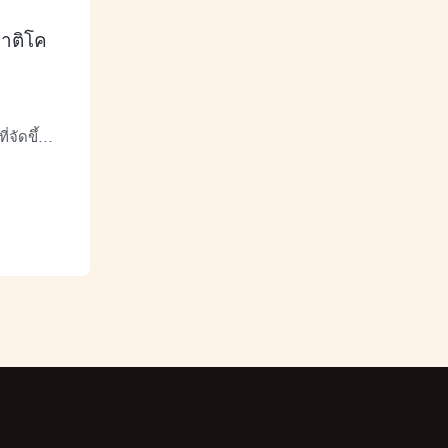
าติโค
จัดขึ้น