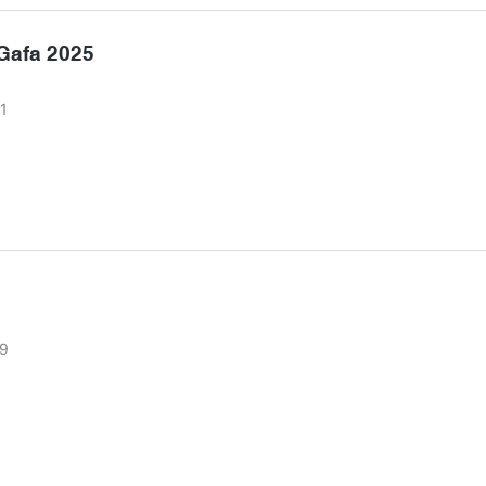
ับอาหารทะเลและผักที่บอบบาง’ปลอดภัยสำหรับเตาอบ ทนต่อรอยขีดข่
คงทน พร้อมยกระดับครัวของคุณหรือยัง? ลองเลยตอนนี้ แล้วสัมผัสถึงค
afa 2025
ำอาหารเซรามิก #ย่างเพื่อสุขภาพ
1
9