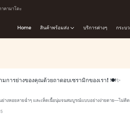
ะเตาคามาโดะ
Home
สินค้าพร้อมส่ง
บริการต่างๆ
กระบว
เกมการย่างของคุณด้วยถาดอบเซรามิกของเรา! 🍽️✨
นย่างหอยลายฉ่ำๆ และเห็ดเนื้อนุ่มจนสมบูรณ์แบบอย่างง่ายดาย—ไม่ติ
สุกไม่สม่ำเสมอ! กระทะเซรามิกของเรากระจายความร้อนได้ทั่วถึง กักเก
05
ะทำความสะอาดได้ภายในไม่กี่วินาที พื้นผิวที่ไม่พรุนช่วยป้องกันคราบแ
งค์ ในขณะที่คุณสมบัติไม่ติดกระทะตามธรรมชาติทำให้ต้องใช้น้ำมันน้อ