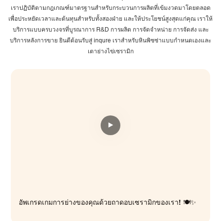
เราปฏิบัติตามกฎเกณฑ์มาตรฐานสำหรับกระบวนการผลิตที่เข้มงวดมาโดยตลอด
เพื่อประหยัดเวลาและต้นทุนสำหรับทั้งสองฝ่าย และให้ประโยชน์สูงสุดแก่คุณ เราให้
บริการแบบครบวงจรที่บูรณาการ R&D การผลิต การจัดจำหน่าย การจัดส่ง และ
บริการหลังการขาย ยินดีต้อนรับสู่ inqure เราสำหรับหินพิซซ่าแบบกำหนดเองและ
เตาย่างไข่เซรามิก
อัพเกรดเกมการย่างของคุณด้วยถาดอบเซรามิกของเรา! 🍽️✨