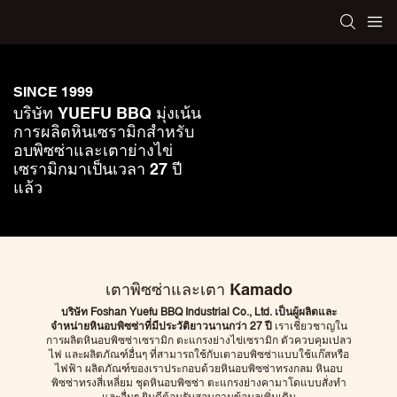
SINCE 1999
บริษัท YUEFU BBQ มุ่งเน้น
การผลิตหินเซรามิกสำหรับ
อบพิซซ่าและเตาย่างไข่
เซรามิกมาเป็นเวลา 27 ปี
แล้ว
เตาพิซซ่าและเตา Kamado
บริษัท Foshan Yuefu BBQ Industrial Co., Ltd. เป็นผู้ผลิตและ
จำหน่ายหินอบพิซซ่าที่มีประวัติยาวนานกว่า 27 ปี
เราเชี่ยวชาญใน
การผลิตหินอบพิซซ่าเซรามิก ตะแกรงย่างไข่เซรามิก ตัวควบคุมเปลว
ไฟ และผลิตภัณฑ์อื่นๆ ที่สามารถใช้กับเตาอบพิซซ่าแบบใช้แก๊สหรือ
ไฟฟ้า ผลิตภัณฑ์ของเราประกอบด้วยหินอบพิซซ่าทรงกลม หินอบ
พิซซ่าทรงสี่เหลี่ยม ชุดหินอบพิซซ่า ตะแกรงย่างคามาโดแบบสั่งทำ
และอื่นๆ ยินดีต้อนรับสอบถามข้อมูลเพิ่มเติม