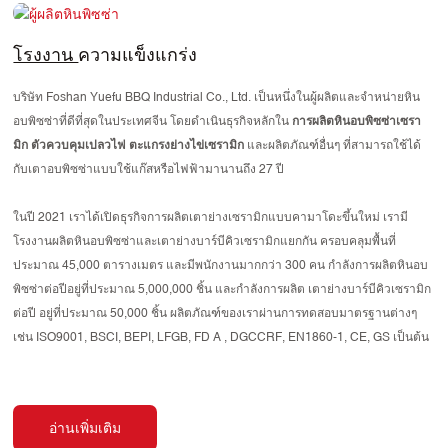
โรงงาน
ความแข็งแกร่ง
บริษัท Foshan Yuefu BBQ Industrial Co., Ltd. เป็นหนึ่งในผู้ผลิตและจำหน่ายหิน
อบพิซซ่าที่ดีที่สุดในประเทศจีน โดยดำเนินธุรกิจหลักใน
การผลิตหินอบพิซซ่าเซรา
มิก ตัวควบคุมเปลวไฟ ตะแกรงย่างไข่เซรามิก
และผลิตภัณฑ์อื่นๆ ที่สามารถใช้ได้
กับเตาอบพิซซ่าแบบใช้แก๊สหรือไฟฟ้ามานานถึง 27 ปี
ในปี 2021 เราได้เปิดธุรกิจการผลิตเตาย่างเซรามิกแบบคามาโดะขึ้นใหม่ เรามี
โรงงานผลิตหินอบพิซซ่าและเตาย่างบาร์บีคิวเซรามิกแยกกัน ครอบคลุมพื้นที่
ประมาณ 45,000 ตารางเมตร และมีพนักงานมากกว่า 300 คน กำลังการผลิตหินอบ
พิซซ่าต่อปีอยู่ที่ประมาณ 5,000,000 ชิ้น และกำลังการผลิต
เตาย่างบาร์บีคิวเซรามิก
ต่อปี
อยู่ที่ประมาณ 50,000 ชิ้น ผลิตภัณฑ์ของเราผ่านการทดสอบมาตรฐานต่างๆ
เช่น ISO9001, BSCI, BEPI, LFGB, FD
A
, DGCCRF, EN1860-1, CE, GS เป็นต้น
อ่านเพิ่มเติม