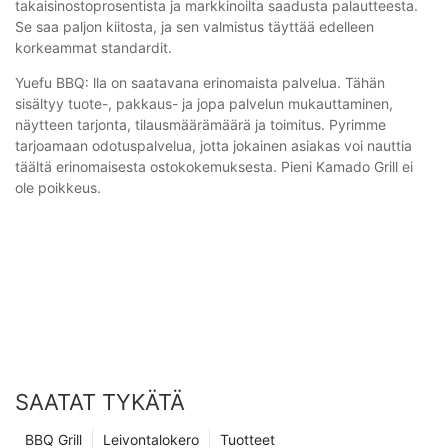
takaisinostoprosentista ja markkinoilta saadusta palautteesta.
Se saa paljon kiitosta, ja sen valmistus täyttää edelleen
korkeammat standardit.
Yuefu BBQ: lla on saatavana erinomaista palvelua. Tähän
sisältyy tuote-, pakkaus- ja jopa palvelun mukauttaminen,
näytteen tarjonta, tilausmäärämäärä ja toimitus. Pyrimme
tarjoamaan odotuspalvelua, jotta jokainen asiakas voi nauttia
täältä erinomaisesta ostokokemuksesta. Pieni Kamado Grill ei
ole poikkeus.
SAATAT TYKÄTÄ
BBQ Grill
Leivontalokero
Tuotteet