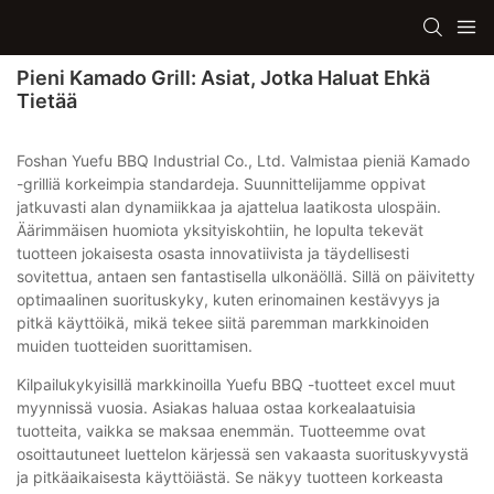
Pieni Kamado Grill: Asiat, Jotka Haluat Ehkä
Tietää
Foshan Yuefu BBQ Industrial Co., Ltd. Valmistaa pieniä Kamado
-grilliä korkeimpia standardeja. Suunnittelijamme oppivat
jatkuvasti alan dynamiikkaa ja ajattelua laatikosta ulospäin.
Äärimmäisen huomiota yksityiskohtiin, he lopulta tekevät
tuotteen jokaisesta osasta innovatiivista ja täydellisesti
sovitettua, antaen sen fantastisella ulkonäöllä. Sillä on päivitetty
optimaalinen suorituskyky, kuten erinomainen kestävyys ja
pitkä käyttöikä, mikä tekee siitä paremman markkinoiden
muiden tuotteiden suorittamisen.
Kilpailukykyisillä markkinoilla Yuefu BBQ -tuotteet excel muut
myynnissä vuosia. Asiakas haluaa ostaa korkealaatuisia
tuotteita, vaikka se maksaa enemmän. Tuotteemme ovat
osoittautuneet luettelon kärjessä sen vakaasta suorituskyvystä
ja pitkäaikaisesta käyttöiästä. Se näkyy tuotteen korkeasta