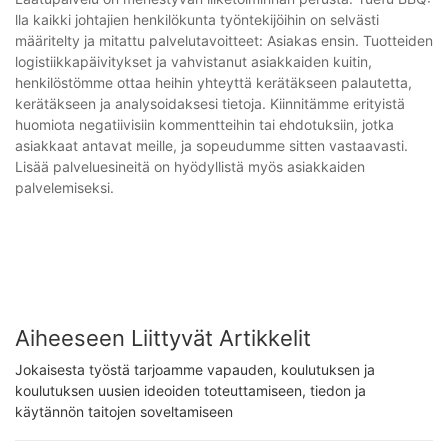
lla kaikki johtajien henkilökunta työntekijöihin on selvästi
määritelty ja mitattu palvelutavoitteet: Asiakas ensin. Tuotteiden
logistiikkapäivitykset ja vahvistanut asiakkaiden kuitin,
henkilöstömme ottaa heihin yhteyttä kerätäkseen palautetta,
kerätäkseen ja analysoidaksesi tietoja. Kiinnitämme erityistä
huomiota negatiivisiin kommentteihin tai ehdotuksiin, jotka
asiakkaat antavat meille, ja sopeudumme sitten vastaavasti.
Lisää palveluesineitä on hyödyllistä myös asiakkaiden
palvelemiseksi.
Aiheeseen Liittyvät Artikkelit
Jokaisesta työstä tarjoamme vapauden, koulutuksen ja
koulutuksen uusien ideoiden toteuttamiseen, tiedon ja
käytännön taitojen soveltamiseen