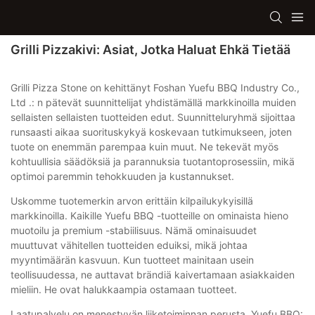
Grilli Pizzakivi: Asiat, Jotka Haluat Ehkä Tietää
Grilli Pizza Stone on kehittänyt Foshan Yuefu BBQ Industry Co.,
Ltd .: n pätevät suunnittelijat yhdistämällä markkinoilla muiden
sellaisten sellaisten tuotteiden edut. Suunnitteluryhmä sijoittaa
runsaasti aikaa suorituskykyä koskevaan tutkimukseen, joten
tuote on enemmän parempaa kuin muut. Ne tekevät myös
kohtuullisia säädöksiä ja parannuksia tuotantoprosessiin, mikä
optimoi paremmin tehokkuuden ja kustannukset.
Uskomme tuotemerkin arvon erittäin kilpailukykyisillä
markkinoilla. Kaikille Yuefu BBQ -tuotteille on ominaista hieno
muotoilu ja premium -stabiilisuus. Nämä ominaisuudet
muuttuvat vähitellen tuotteiden eduiksi, mikä johtaa
myyntimäärän kasvuun. Kun tuotteet mainitaan usein
teollisuudessa, ne auttavat brändiä kaivertamaan asiakkaiden
mieliin. He ovat halukkaampia ostamaan tuotteet.
Laatupalvelu on menestyvän liiketoiminnan perusta. Yuefu BBQ: