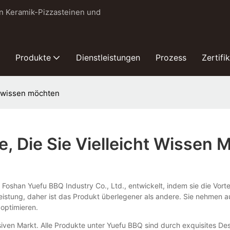
on Keramik-Pizzasteinen und
Produkte
Dienstleistungen
Prozess
Zertifi
t wissen möchten
, Die Sie Vielleicht Wissen
Foshan Yuefu BBQ Industry Co., Ltd., entwickelt, indem sie die Vort
ie Leistung, daher ist das Produkt überlegener als andere. Sie ne
 optimieren.
ven Markt. Alle Produkte unter Yuefu BBQ sind durch exquisites Des