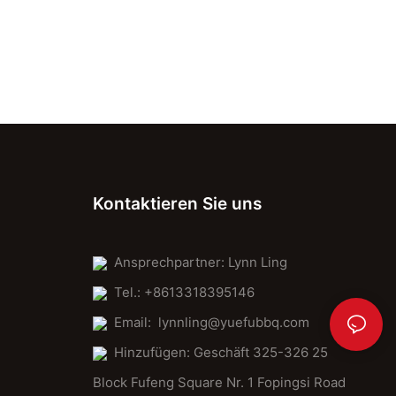
Kontaktieren Sie uns
Ansprechpartner: Lynn Ling
Tel.: +8613318395146
Email:
lynnling@yuefubbq.com
Hinzufügen: Geschäft 325-326 25
Block Fufeng Square Nr. 1 Fopingsi Road