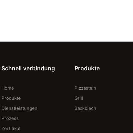
Schnell verbindung
Produkte
Home
Pizzastein
Produkte
Grill
Dienstleistungen
Backblech
Prozess
Zertifikat