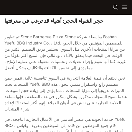
حجر الشواء الحجر: أشياء قد ترغب في معرفتها
تم تطوير Stone Barbecue Pizza Stone بواسطة شركة Foshan
Yuefu BBQ Industry Co. ، Ltd. للمصممين المؤهلين من خلال الجمع
بين مزايا المنتجات الأخرى مثل السوق. يستثمر فريق التصميم الكثير من
الوقت في البحث فيما يتعلق بالأداء ، وبالتالي فإن المنتج أكثر تفوقًا من
غيره. كما أنها تقوم بإجراء تعديلات وتحسينات معقولة على عملية الإنتاج ،
مما يؤدي إلى تحسين الكفاءة والتكاليف بشكل أفضل.
نحن نعتقد أن قيمة العلامة التجارية في السوق تنافسية عالية. تتميز جميع
المنتجات تحت Yuefu BBQ بتصميم رائع واستقرار متميز. تتحول هذه
الميزات تدريجياً إلى مزايا المنتجات ، مما يؤدي إلى زيادة حجم المبيعات.
عندما تصبح المنتجات مذكورة بشكل متكرر في هذه الصناعة ، فإنها تساعد
العلامة التجارية على نقش في أذهان العملاء. إنهم أكثر استعدادًا لإعادة
شراء المنتجات.
خدمة الجودة هي عنصر أساسي في الأعمال التجارية الناجحة. في Yuefu
BBQ ، قام جميع الموظفين من قادة إلى الموظفين بتعريف وقياس
أهداف الخدمة بوضوح: العميل أولاً. بعد التحقق من التحديثات اللوجستية