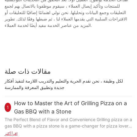
للمنتجات وتأكيد إيصال العملاء ، سيقوم موظفونا بالاتصال بهم لجمع
التعليقات وجمع البيانات وتحليلها. نحن نولي اهتمامًا إضافيًا للتعليقات أو
الاقتراحات السلبية التي يقدمها العملاء لنا ، ثم ضبطها وفقًا لذلك. تطوير
المزيد من عناصر الخدمة مفيد أيضًا لخدمة العملاء.
مقالات ذات صلة
لكل وظيفة ، نحن نقدم الحرية والتعليم والتدريب اللازمة لتنفيذ أفكار
جديدة وتطبيق المعرفة والممارسة
How to Master the Art of Grilling Pizza on a
1
Gas BBQ with a Stone
The Perfect Blend of Flavor and Convenience Grilling pizza on a
gas BBQ with a pizza stone is a game-changer for pizza lovers.
The pizza stone acts as a heat source, ensuring even cooking
اقرأ أكثر