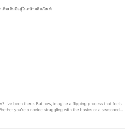
ิ่มเติมมีอยู่ในหน้าผลิตภัณฑ์
 I've been there. But now, imagine a flipping process that feels
hether you're a novice struggling with the basics or a seasoned
is means your pizza cooks more evenly, with a crispy crust and
p and move the stone with confidence. It's not just a tool; it's