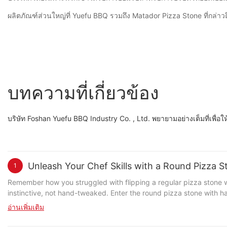
ผลิตภัณฑ์ส่วนใหญ่ที่ Yuefu BBQ รวมถึง Matador Pizza Stone ที่กล่าว
บทความที่เกี่ยวข้อง
บริษัท Foshan Yuefu BBQ Industry Co. , Ltd. พยายามอย่างเต็มที่เพื่อ
Unleash Your Chef Skills with a Round Pizza 
1
Remember how you struggled with flipping a regular pizza stone wi
instinctive, not hand-tweaked. Enter the round pizza stone with h
pro wanting to refine your technique, this stone could be your ticket to perfection. The Ultimate Pizza Tool: Round Pizza Stone with Handles The round pizza ston
อ่านเพิ่มเติม
game-changer in the kitchen. With its circular shape, it ensures 
perfectly melted cheese. The handles, a thoughtful design feature, a