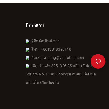
ติดต่อเรา
ผู้ติดต่อ: ลินน์ หลิง
โทร.: +8613318395146
อีเมล:
lynnling@yuefubbq.com
เพิ่ม: ร้านค้า 325-326 25 บล็อก Fufeng
Square No. 1 ถนน Fopingsi ถนนกุ้ยเฉิง เขต
หนานไห่ เมืองฝอซาน