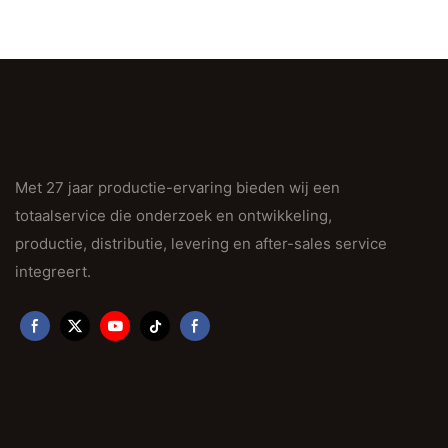
Met 27 jaar productie-ervaring bieden wij een
totaalservice die onderzoek en ontwikkeling,
productie, distributie, levering en after-sales service
integreert.