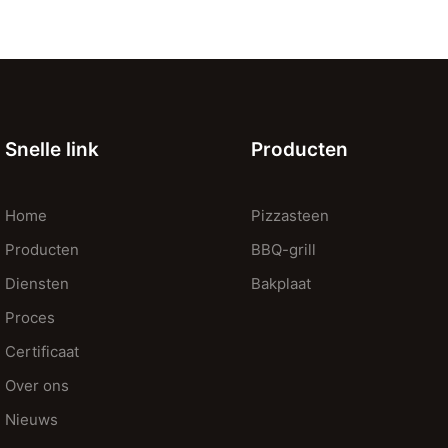
Snelle link
Producten
Home
Pizzasteen
Producten
BBQ-grill
Diensten
Bakplaat
Proces
Certificaat
Over ons
Nieuws