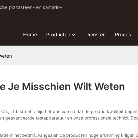
sche pizzasteen- en kamado-
Home
Producten
Diensten
Proces
 weten
ie Je Misschien Wilt Weten
Co., Ltd. streeft altijd het principe na dat de productkwaliteit beg
van geavanceerde testapparatuur en onze professionele technici. Doo
rde in het bedrijf. Aangezien de producten hoge erkenning krijgen