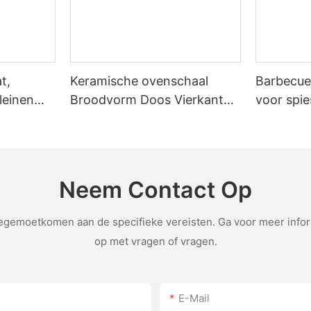
t,
Keramische ovenschaal
Barbecue
leinen
Broodvorm Doos Vierkante
voor spie
Toastbakplaat met deksel
Antiaanbakbakgereedschap
Neem Contact Op
emoetkomen aan de specifieke vereisten. Ga voor meer inform
op met vragen of vragen.
E-Mail