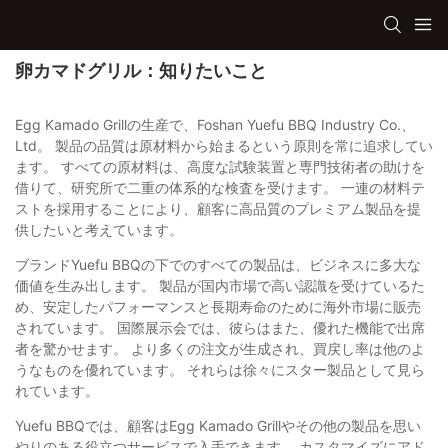
卵カマドグリル：知りたいこと
Egg Kamado Grillの生産で、Foshan Yuefu BBQ Industry Co.、
Ltd。 製品の品質は原材料から始まるという原則を常に追求してい
ます。 すべての原材料は、高度な試験装置と専門技術者の助けを
借りて、研究所で二重の体系的な検査を受けます。 一連の材料テ
ストを採用することにより、顧客に高品質のプレミアム製品を提
供したいと考えています。
ブランドYuefu BBQの下でのすべての製品は、ビジネスに多大な
価値を生み出します。 製品が国内市場で高い認識を受けているた
め、安定したパフォーマンスと長期寿命のために海外市場に販売
されています。 国際展示会では、彼らはまた、優れた機能で出席
者を驚かせます。 より多くの注文が生成され、買戻し率は他のよ
うなものを優れています。 それらは徐々にスター製品として見ら
れています。
Yuefu BBQでは、顧客はEgg Kamado Grillやその他の製品を思い
やりのある役立つサービスで入手できます。 カスタマイズにアド