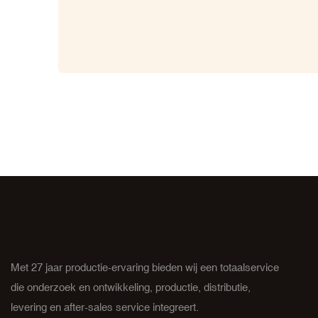
Met 27 jaar productie-ervaring bieden wij een totaalservice
die onderzoek en ontwikkeling, productie, distributie,
levering en after-sales service integreert.