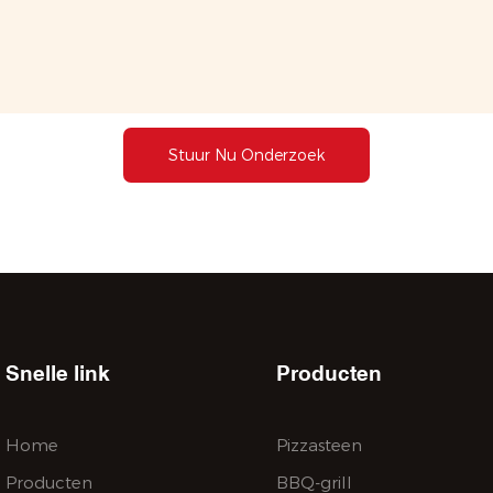
Stuur Nu Onderzoek
Snelle link
Producten
Home
Pizzasteen
Producten
BBQ-grill