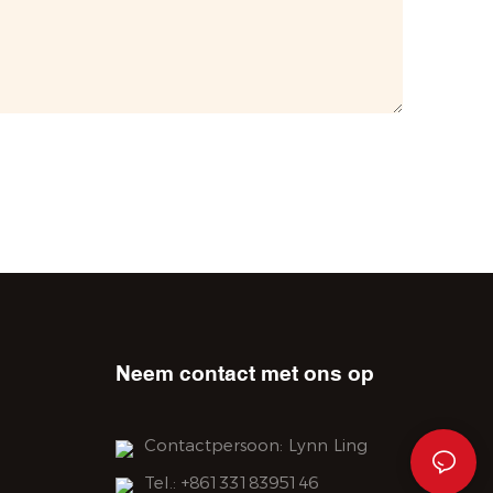
Neem contact met ons op
Contactpersoon: Lynn Ling
Tel.: +8613318395146