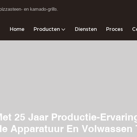
pizzasteen- en kamado-grills.
Home
Producten
Diensten
Proces
Ce
et 25 Jaar Productie-Ervarin
e Apparatuur En Volwassen 