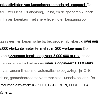
ctieactiviteiten van keramische kamado-grill geopend.
De
Pearl River Delta, Guangdong, China, en de goederen kunnen
en haven bereiken, met snelle levering en besparing op
pizzasteen- en keramische barbecueovenfabrieken,
c
over een
5.000 vierkante meter
En
met ruim 300 werknemers
De
t van
pizzasteen bereikt ongeveer 5.000.000 stuks
, en de
eit van keramische barbecues
oven is ongeveer 50.000 stuks
.
mvat: lasersnijmachine, automatische beglazingslijn, CNC-
hine, gemechaniseerde vormmachine, tunneloven, enz. De
producten omvatten: ISO9001, BSCI, BEPI, LFGB, FD
A
,
S, enz.