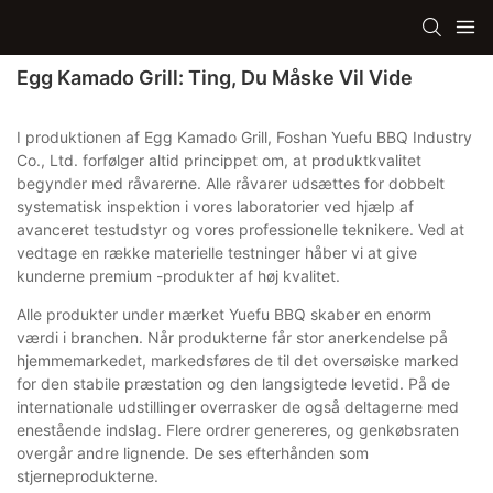
Egg Kamado Grill: Ting, Du Måske Vil Vide
I produktionen af ​​Egg Kamado Grill, Foshan Yuefu BBQ Industry
Co., Ltd. forfølger altid princippet om, at produktkvalitet
begynder med råvarerne. Alle råvarer udsættes for dobbelt
systematisk inspektion i vores laboratorier ved hjælp af
avanceret testudstyr og vores professionelle teknikere. Ved at
vedtage en række materielle testninger håber vi at give
kunderne premium -produkter af høj kvalitet.
Alle produkter under mærket Yuefu BBQ skaber en enorm
værdi i branchen. Når produkterne får stor anerkendelse på
hjemmemarkedet, markedsføres de til det oversøiske marked
for den stabile præstation og den langsigtede levetid. På de
internationale udstillinger overrasker de også deltagerne med
enestående indslag. Flere ordrer genereres, og genkøbsraten
overgår andre lignende. De ses efterhånden som
stjerneprodukterne.