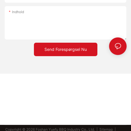
Indhold
Send Forespørgsel Nu
Copyright © 2026 Foshan Yuefu BBQ Industry Co., Ltd. |
Sitemap
|