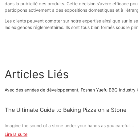
dans la publicité des produits. Cette décision s'avère efficace po
participons activement à des expositions domestiques et à l'étrang
Les clients peuvent compter sur notre expertise ainsi que sur le s
les exigences réglementaires. Ils sont tous bien formés sous le princ
Articles Liés
Avec des années de développement, Foshan Yuefu BBQ Industry Co.,
The Ultimate Guide to Baking Pizza on a Stone
Imagine the sound of a stone under your hands as you carefully
shape dough, sprinkle cheese, and layer toppings to create a
Lire la suite