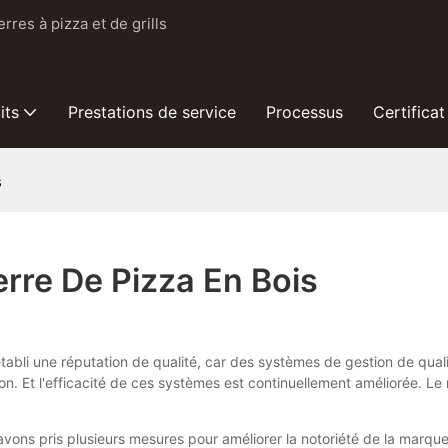
res à pizza et de grills
its
Prestations de service
Processus
Certificat
s
rre De Pizza En Bois
abli une réputation de qualité, car des systèmes de gestion de qual
 Et l'efficacité de ces systèmes est continuellement améliorée. Le r
avons pris plusieurs mesures pour améliorer la notoriété de la marque