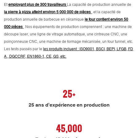
Et
employant plus de 300 travailleurs
La capacité de production annuelle de
la pierre à pizza atteint environ 5 000 000 de pièces
, et la capacité de
production annuelle de barbecue en céramique
le four contient environ 50
000 pièces
. Nos équipements de production comprennent : une machine de
découpe laser, une ligne de vitrage automatique, une cintreuse CNC, une
poinçonneuse CNC, une machine de formage mécanisée, un four tunnel, etc.
Les tests passés par le
les produits incluent : ISO9001, BSCI, BEPI, LFGB, FD
A
, DGCCRF, EN1860-1, CE, GS, etc.
25+
25 ans d'expérience en production
45,000