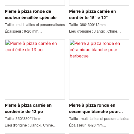
Pierre à pizza ronde de
Pierre à pizza carrée en
couleur émaillée spéciale
cordiérite 15'' × 12''
Taille : multi-tailles et personnalisées
Taille: 380*300*12mm
Épaisseur : 8-20 mm
Lieu d'origine : Jiangxi, Chine
Lieu d'origine : Jiangxi, Chine
Quantité minimum de commande :
Quantité minimum de commande :
1000 pièces
1000 pièces
Couleur : blanc, beige et
Couleur : Beige et personnalisé
personnalisé.
Science des matériaux : cordiérite
Science des matériaux : cordiérite
Emballage: Carton
Emballage: Carton
Délai de livraison : 45 jours
Délai de livraison : 45 jours
Pierre à pizza carrée en
Pierre à pizza ronde en
cordiérite de 13 po
céramique blanche pour
barbecue
Taille: 330*330*11mm
Taille : multi-tailles et personnalisées
Lieu d'origine : Jiangxi, Chine
Épaisseur : 8-20 mm
Quantité minimum de commande :
Lieu d'origine : Jiangxi, Chine