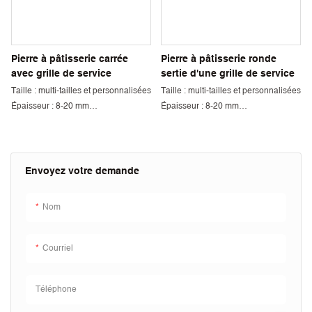
Pierre à pâtisserie carrée
Pierre à pâtisserie ronde
avec grille de service
sertie d'une grille de service
Taille : multi-tailles et personnalisées
Taille : multi-tailles et personnalisées
Épaisseur : 8-20 mm
Épaisseur : 8-20 mm
Lieu d'origine : Jiangxi, Chine
Lieu d'origine : Jiangxi, Chine
Quantité minimum de commande :
Quantité minimum de commande :
1000 pièces
1000 pièces
Couleur : Blanc et personnalisé
Couleur : Blanc et personnalisé
Envoyez votre demande
Science des matériaux : cordiérite
Science des matériaux : cordiérite
Emballage: Carton
Emballage: Carton
Nom
Délai de livraison : 45 jours
Délai de livraison : 45 jours
Courriel
Téléphone