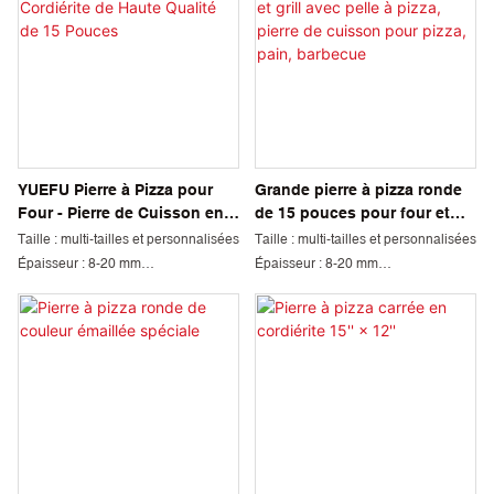
YUEFU Pierre à Pizza pour
Grande pierre à pizza ronde
Four - Pierre de Cuisson en
de 15 pouces pour four et
Cordiérite de Haute Qualité
grill avec pelle à pizza, pierre
Taille : multi-tailles et personnalisées
Taille : multi-tailles et personnalisées
de 15 Pouces
de cuisson pour pizza, pain,
Épaisseur : 8-20 mm
Épaisseur : 8-20 mm
barbecue
Lieu d'origine : Jiangxi, Chine
Lieu d'origine : Jiangxi, Chine
Quantité minimum de commande :
Quantité minimum de commande :
1000 pièces
1000 pièces
Couleur : Blanc et personnalisé
Couleur : Blanc et personnalisé
Science des matériaux : cordiérite
Science des matériaux : cordiérite
Emballage: Carton
Emballage: Carton
Délai de livraison : 45 jours
Délai de livraison : 45 jours