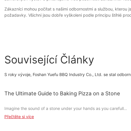
Zákazníci mohou počítat s našimi odbornostmi a službou, kterou 
požadavky. Všichni jsou dobře vyškoleni podle principu štíhlé pro
Související Články
S roky vývoje, Foshan Yuefu BBQ Industry Co., Ltd. se stal odbor
The Ultimate Guide to Baking Pizza on a Stone
Imagine the sound of a stone under your hands as you carefully
shape dough, sprinkle cheese, and layer toppings to create a
Přečtěte si více
pizza thats perfect from the first bite. This is the essence of
pizza stone bakinga technique that transforms your everyday