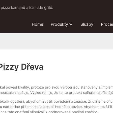
pizza kamenů a kamado grilů.
Home
Produkty
Služby
Proce
izzy Dřeva
al pověst kvality, protože pro svou výrobu jsou stanoveny a impleme
tále zlepšuje. Výsledkem je, že tento produkt splňuje nejpřísnější k
ěkolik opatření, abychom zvýšili povědomí o značce. Zřídili jsme ofi
olu nad online přítomností a dostali hodně expozice. Abychom rozšíři
hna tato opatření přispívají k podporované pověsti značky.