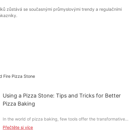
níků zůstává se současnými průmyslovými trendy a regulačními
ákazníky.
d Fire Pizza Stone
Using a Pizza Stone: Tips and Tricks for Better
Pizza Baking
In the world of pizza baking, few tools offer the transformative
potential of the pizza stone. This baking accessory, essential for
Přečtěte si více
achieving a perfect crust and juicy interior, revolutionizes the