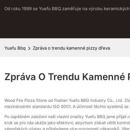
Od roku 1999 se Yuefu BBQ zaměřuje na výrobu keramických 
Yuefu Bbq
Zpráva o trendu kamenné pizzy dřeva
Zpráva O Trendu Kamenné P
Wood Fire Pizza Stone od Foshan Yuefu BBQ Industry Co., Ltd. Získ
mezinárodním standardu ISO 9001. A účinnost těchto systémů se neus
Po úspěšném založení naší vlastní značky Yuefu BBQ jsme přijali n
krok se pro nás ukáže jako efektivní, abychom získali větší kontr
zámořských výstav a přitahujeme více pozornosti zákazníků. Všec