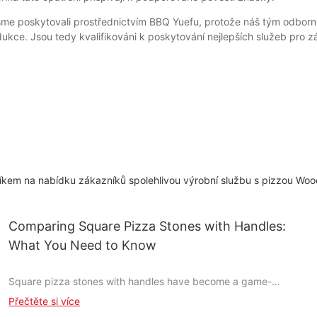
jsme poskytovali prostřednictvím BBQ Yuefu, protože náš tým odbor
dukce. Jsou tedy kvalifikováni k poskytování nejlepších služeb pro z
níkem na nabídku zákazníků spolehlivou výrobní službu s pizzou Woo
Comparing Square Pizza Stones with Handles:
What You Need to Know
Square pizza stones with handles have become a game-
changer in the world of homemade pizza, offering a unique
Přečtěte si více
blend of functionality and aesthetics. Unlike their round