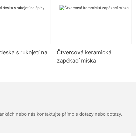
Preparing Your Pizza Stone
Preheating your pizza stone is crucial for consistent results.
Here's how to do it properly:
1. Place the Stone in the Oven:
- Ensure your oven is set at the desired temperature (usually
around 450-500F or 230-260C).
 deska s rukojetí na
Čtvercová keramická
- Place the stone in the oven and let it fully preheat.
2. Rest the Stone:
zapékací miska
- Allow the stone to reach the ovens temperature before using it.
This can take 30 minutes to an hour, depending on the size and
material of the stone.
3. Handling the Stone Safely:
- Use tongs or a pizza peel to handle the stone to prevent
burns.
- Rotate the stone occasionally to ensure even heat distribution.
4. Storing the Stone:
ránkách nebo nás kontaktujte přímo s dotazy nebo dotazy.
- Store the stone upright to prevent warping and avoid stacking
heavy items on it.
- Keep it in a dry place away from moisture to maintain its
quality.