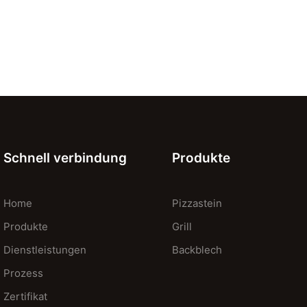
Schnell verbindung
Produkte
Home
Pizzastein
Produkte
Grill
Dienstleistungen
Backblech
Prozess
Zertifikat