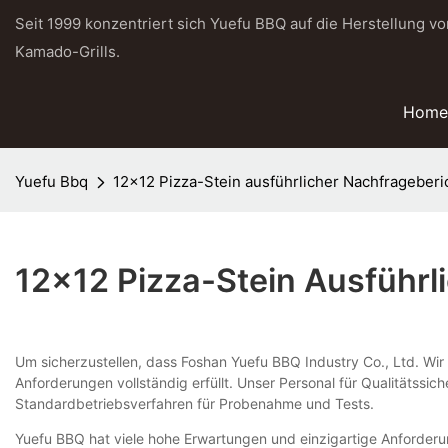
Seit 1999 konzentriert sich Yuefu BBQ auf die Herstellung v
Kamado-Grills.
Home
Yuefu Bbq
12x12 Pizza-Stein ausführlicher Nachfrageberi
12x12 Pizza-Stein Ausführl
Um sicherzustellen, dass Foshan Yuefu BBQ Industry Co., Ltd. Wir
Anforderungen vollständig erfüllt. Unser Personal für Qualitätssic
Standardbetriebsverfahren für Probenahme und Tests.
Yuefu BBQ hat viele hohe Erwartungen und einzigartige Anforder