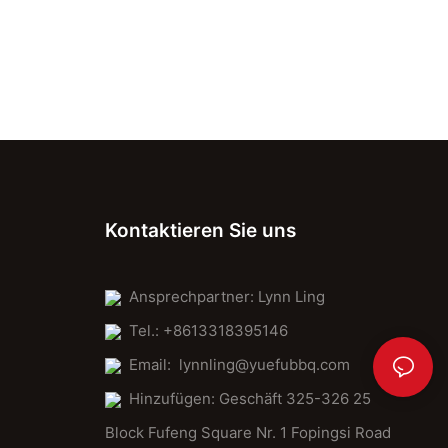
Kontaktieren Sie uns
Ansprechpartner: Lynn Ling
Tel.: +8613318395146
Email:
lynnling@yuefubbq.com
Hinzufügen: Geschäft 325-326 25
Block Fufeng Square Nr. 1 Fopingsi Road