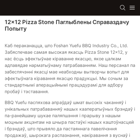
12x12 Pizza Stone Паглыблены Справаздачу
Попыту
Каб пераканацца, што Foshan Yuefu BBQ Industry Co., Ltd.
Забяспечвае самая высокая якасць Pizza Stone 12x12, у
нас ёсць эфектыўнае кіраванне якасцю, якое цалкам
адпавядае нарматыўнаму патрабаванням. Наш персанал па
забеспячэнні якасці мае неабходны вытворчы вопыт для
эфектыўнага кіравання якасцю прадукцыі. Мы сочым за
стандартнымі аперацыйнымі працэдурамі для адбору
пробаў і тэставання.
BBQ Yuefu паспяхова апраўдаў шмат высокіх чаканняў і
унікальных патрабаванняў нашых кааператыўных брэндаў і
па-ранейшаму шукае паляпшэння і прарыву з нашым
моцным акцэнтам на шчыра пастаўкі нашых каштоўнасцей
і брэндаў, што прывяло да пастаяннага павелічэння
продажаў, шырокага распазнання, накіравання з вуснаў і