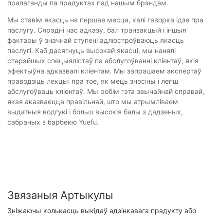
прапаганды па прадуктах пад нашым брэндам.
Мы ставім якасць на першае месца, калі гаворка ідзе пра
паслугу. Сярэдні час адказу, бал транзакцый і іншыя
фактары ў значнай ступені адлюстроўваюць якасць
паслугі. Каб дасягнуць высокай якасці, мы нанялі
старэйшых спецыялістаў па абслугоўванні кліентаў, якія
эфектыўна адказвалі кліентам. Мы запрашаем экспертаў
праводзіць лекцыі пра тое, як мець зносіны і лепш
абслугоўваць кліентаў. Мы робім гэта звычайнай справай,
якая аказваецца правільнай, што мы атрымліваем
выдатныя водгукі і больш высокія балы з дадзеных,
сабраных з барбекю Yuefu.
Звязаныя Артыкулы
Зніжаючы колькасць выкідаў адзінкавага прадукту або