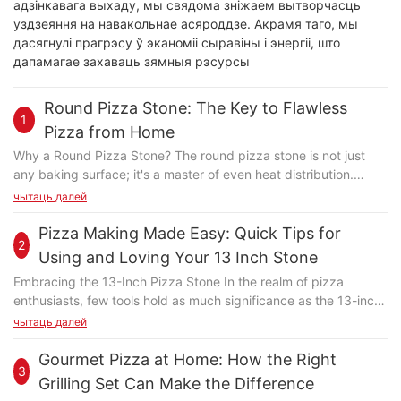
адзінкавага выхаду, мы свядома зніжаем вытворчасць
уздзеяння на навакольнае асяроддзе. Акрамя таго, мы
дасягнулі прагрэсу ў эканоміі сыравіны і энергіі, што
дапамагае захаваць зямныя рэсурсы
Round Pizza Stone: The Key to Flawless
1
Pizza from Home
Why a Round Pizza Stone? The round pizza stone is not just
any baking surface; it's a master of even heat distribution.
Unlike square or rectangular stones, its circular shape ensures
чытаць далей
that heat is evenly spread across the entire pizza. This
evenness is crucial for preventing hot spots that can lead to
Pizza Making Made Easy: Quick Tips for
2
burned edges or undercooked centers. The result? A perfectly
Using and Loving Your 13 Inch Stone
crisp and golden-brown crust every time. The Science Behind
Embracing the 13-Inch Pizza Stone In the realm of pizza
the Perfect Crust Imagine the dough as a delicate flower,
enthusiasts, few tools hold as much significance as the 13-inch
vulnerable to the whims of the oven. By using a round pizza
pizza stone. Beyond being a vessel for your favorite sauce and
чытаць далей
stone, you're ensuring that flower receives a steady, consistent
toppings, this stone is an artistry canvas, transforming the way
temperature, no matter where it lies on the surface. Preheating
you cook pizza. Its flat, circular surface ensures even heat
Gourmet Pizza at Home: How the Right
the stone for a minimum of 10-15 minutes is key. This initial
3
distribution, resulting in a perfectly crispy crust and melt-in-
warmth ensures that the pizza cooks evenly, without burning or
Grilling Set Can Make the Difference
your-mouth interior. Whether you're a novice cook or a pizza
drying out. As you rotate the stone during baking, the dough is