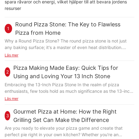
spara råvaror och energi, vilket hjälper till att bevara jordens
resurser
Round Pizza Stone: The Key to Flawless
1
Pizza from Home
Why a Round Pizza Stone? The round pizza stone is not just
any baking surface; it's a master of even heat distribution.
Unlike square or rectangular stones, its circular shape ensures
Läs mer
that heat is evenly spread across the entire pizza. This
evenness is crucial for preventing hot spots that can lead to
Pizza Making Made Easy: Quick Tips for
2
burned edges or undercooked centers. The result? A perfectly
Using and Loving Your 13 Inch Stone
crisp and golden-brown crust every time. The Science Behind
Embracing the 13-Inch Pizza Stone In the realm of pizza
the Perfect Crust Imagine the dough as a delicate flower,
enthusiasts, few tools hold as much significance as the 13-inch
vulnerable to the whims of the oven. By using a round pizza
pizza stone. Beyond being a vessel for your favorite sauce and
Läs mer
stone, you're ensuring that flower receives a steady, consistent
toppings, this stone is an artistry canvas, transforming the way
temperature, no matter where it lies on the surface. Preheating
you cook pizza. Its flat, circular surface ensures even heat
Gourmet Pizza at Home: How the Right
the stone for a minimum of 10-15 minutes is key. This initial
3
distribution, resulting in a perfectly crispy crust and melt-in-
warmth ensures that the pizza cooks evenly, without burning or
Grilling Set Can Make the Difference
your-mouth interior. Whether you're a novice cook or a pizza
drying out. As you rotate the stone during baking, the dough is
Are you ready to elevate your pizza game and create that
aficionado, the 13-inch stone offers a new dimension to your
exposed to even heat, leading to a crust that's both golden and
perfect pie right in your own kitchen? Whether you're an
culinary experiences. However, the 13-inch stone is more than
crispy. Think of it as a magic trickwithout the need for secret