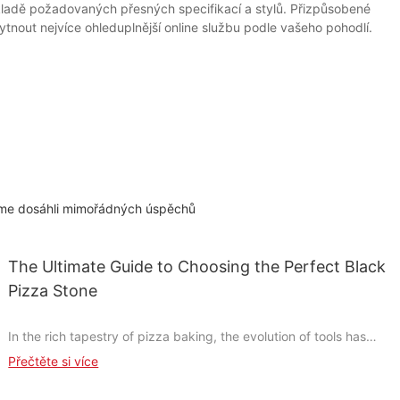
ladě požadovaných přesných specifikací a stylů. Přizpůsobené
out nejvíce ohleduplnější online službu podle vašeho pohodlí.
jsme dosáhli mimořádných úspěchů
The Ultimate Guide to Choosing the Perfect Black
Pizza Stone
In the rich tapestry of pizza baking, the evolution of tools has
been nothing short of remarkable. From the humble wooden
Přečtěte si více
peel to the advanced baking steel, the tools we use have
profoundly impacted the final product. Today, no device holds