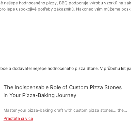
ně nejlépe hodnoceného pizzy, BBQ podporuje výrobu vzorků na zák
pro lépe uspokojivé potřeby zákazníků. Nakonec vám můžeme poskytn
ýrobce a dodavatel nejlépe hodnoceného pizza Stone. V průběhu let 
The Indispensable Role of Custom Pizza Stones
in Your Pizza-Baking Journey
Master your pizza-baking craft with custom pizza stones... the
key to achieving those perfectly crispy, golden crusts and rich,
Přečtěte si více
savory flavors that set your pizza apart. Why custom pizza
stones are more than just toolsthey're the heart of your baking