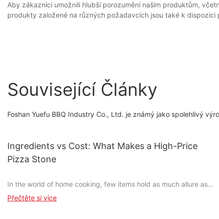
Aby zákazníci umožnili hlubší porozumění našim produktům, včet
produkty založené na různých požadavcích jsou také k dispozici 
Související Články
Foshan Yuefu BBQ Industry Co., Ltd. je známý jako spolehlivý v
Ingredients vs Cost: What Makes a High-Price
Pizza Stone
In the world of home cooking, few items hold as much allure as
the pizza stone. Beyond being a tool for achieving that perfectly
Přečtěte si více
crispy crust, a good pizza stone is a statement of quality and
craftsmanship. But what truly sets a high-priced pizza stone