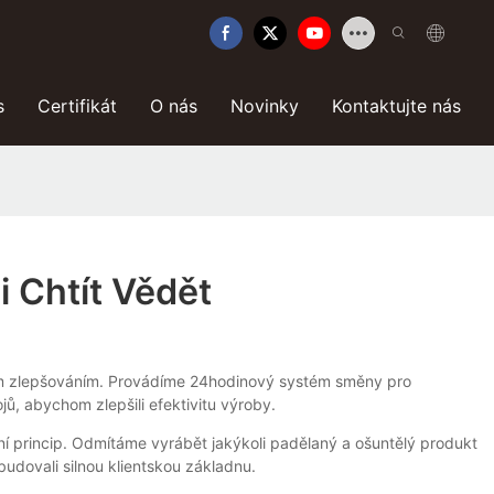
s
Certifikát
O nás
Novinky
Kontaktujte nás
 Chtít Vědět
lým zlepšováním. Provádíme 24hodinový systém směny pro
jů, abychom zlepšili efektivitu výroby.
ní princip. Odmítáme vyrábět jakýkoli padělaný a ošuntělý produkt
dovali silnou klientskou základnu.