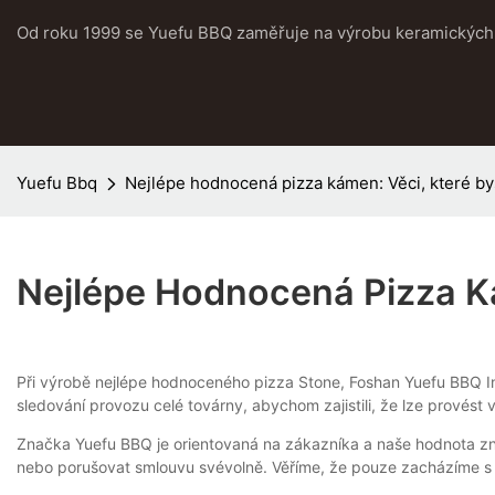
Od roku 1999 se Yuefu BBQ zaměřuje na výrobu keramických 
Yuefu Bbq
Nejlépe hodnocená pizza kámen: Věci, které bys
Nejlépe Hodnocená Pizza Ká
Při výrobě nejlépe hodnoceného pizza Stone, Foshan Yuefu BBQ I
sledování provozu celé továrny, abychom zajistili, že lze provést 
Značka Yuefu BBQ je orientovaná na zákazníka a naše hodnota znač
nebo porušovat smlouvu svévolně. Věříme, že pouze zacházíme s z