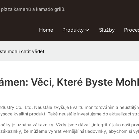
pizza kamenů a kamado grilů.
Home
Produkty
Služby
Proce
te mohli chtít vědět
men: Věci, Které Byste Mohli
ndustry Co., Ltd. Neustále zvyšuje kvalitu monitorováním a neustá
vysoce kvalitní produkt. Také neustále investujeme do aktualizací stro
ky je uznána zákazníky. Vždy jsme dávali „integritu“ jako naši prv
ákazníky, že můžeme vyhrát věrnější následovníky, abychom si vybu