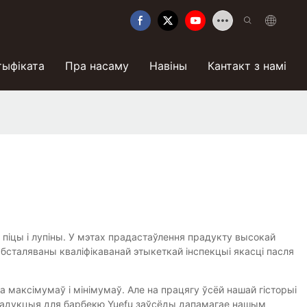
тыфіката
Пра насаму
Навіны
Кантакт з намі
 піцы і лупіны. У мэтах прадастаўлення прадукту высокай
бсталяваны кваліфікаванай этыкеткай інспекцыі якасці пасля
 максімумаў і мінімумаў. Але на працягу ўсёй нашай гісторыі
 Прадукцыя для барбекю Yuefu заўсёды дапамагае нашым