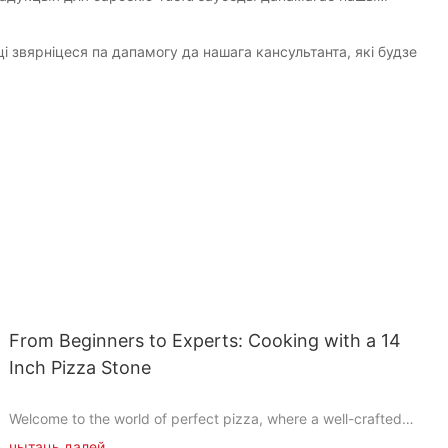
 звярніцеся па дапамогу да нашага кансультанта, які будзе
From Beginners to Experts: Cooking with a 14
Inch Pizza Stone
Welcome to the world of perfect pizza, where a well-crafted
dough meets a perfectly crispy crust. No matter if you're a
чытаць далей