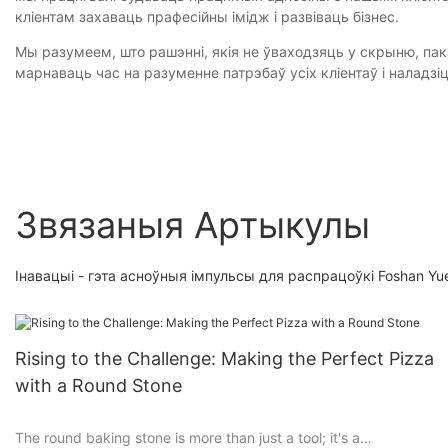
кліентам захаваць прафесійны імідж і развіваць бізнес.
Мы разумеем, што рашэнні, якія не ўваходзяць у скрыню, пак
марнаваць час на разуменне патрэбаў усіх кліентаў і наладзіц
Звязаныя Артыкулы
Інавацыі - гэта асноўныя імпульсы для распрацоўкі Foshan Yuef
Rising to the Challenge: Making the Perfect Pizza
with a Round Stone
The round baking stone is more than just a tool; it's a