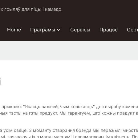
 грыляў для піцы і камадо.
Home
Праграмы
Сервісы
Працэс
Сер
і
а прыказкі: "Якасць важней, чым колькасць" для вырабу каменя
ныя тэсты на гэты прадукт. Мы гарантуем, што кожны прадукт а
а ўсім свеце. З моманту стварэння брэнда мы перажылі мноства
амі, звязваючы іх з магчымасцямі і дапамагаючы ім квітнець.