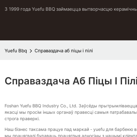
З 1999 года Yuefu BBQ займаецца вытворчасцю керамічных
Yuefu Bbq
Справаздача аб піцы і пілі
Справаздача Аб Піцы І Піл
Foshan Yuefu BBQ Industry Co., Ltd. Заўсёды прытрымліваецц
якасці мы просім іншых органаў правесці самыя патрабаваль
строга праверкі.
Наш бізнес таксама працуе пад маркай - yuefu для барбекю в
мы працягвалі будаваць працяглыя адносіны з нашымі кліент