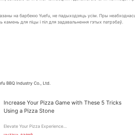
азаны на барбекю Yuefu, не падыходзяць усім. Пры неабходнасці
ь камень для піцы і піл для задавальнення гэтых патрэбаў.
u BBQ Industry Co., Ltd.
Increase Your Pizza Game with These 5 Tricks
Using a Pizza Stone
Elevate Your Pizza Experience
чытаць далей