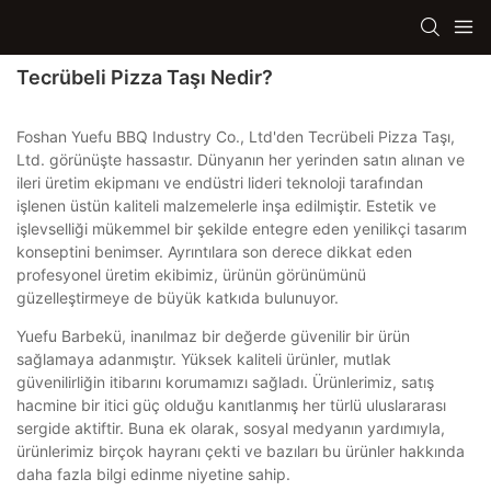
Tecrübeli Pizza Taşı Nedir?
Foshan Yuefu BBQ Industry Co., Ltd'den Tecrübeli Pizza Taşı,
Ltd. görünüşte hassastır. Dünyanın her yerinden satın alınan ve
ileri üretim ekipmanı ve endüstri lideri teknoloji tarafından
işlenen üstün kaliteli malzemelerle inşa edilmiştir. Estetik ve
işlevselliği mükemmel bir şekilde entegre eden yenilikçi tasarım
konseptini benimser. Ayrıntılara son derece dikkat eden
profesyonel üretim ekibimiz, ürünün görünümünü
güzelleştirmeye de büyük katkıda bulunuyor.
Yuefu Barbekü, inanılmaz bir değerde güvenilir bir ürün
sağlamaya adanmıştır. Yüksek kaliteli ürünler, mutlak
güvenilirliğin itibarını korumamızı sağladı. Ürünlerimiz, satış
hacmine bir itici güç olduğu kanıtlanmış her türlü uluslararası
sergide aktiftir. Buna ek olarak, sosyal medyanın yardımıyla,
ürünlerimiz birçok hayranı çekti ve bazıları bu ürünler hakkında
daha fazla bilgi edinme niyetine sahip.