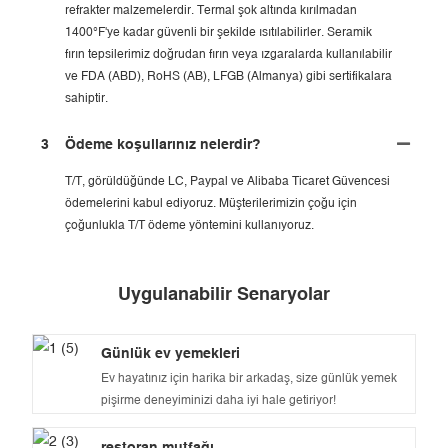
refrakter malzemelerdir. Termal şok altında kırılmadan
1400°F'ye kadar güvenli bir şekilde ısıtılabilirler. Seramik
fırın tepsilerimiz doğrudan fırın veya ızgaralarda kullanılabilir
ve FDA (ABD), RoHS (AB), LFGB (Almanya) gibi sertifikalara
sahiptir.
3
Ödeme koşullarınız nelerdir?
T/T, görüldüğünde LC, Paypal ve Alibaba Ticaret Güvencesi
ödemelerini kabul ediyoruz. Müşterilerimizin çoğu için
çoğunlukla T/T ödeme yöntemini kullanıyoruz.
Uygulanabilir Senaryolar
Günlük ev yemekleri
Ev hayatınız için harika bir arkadaş, size günlük yemek
pişirme deneyiminizi daha iyi hale getiriyor!
restoran mutfağı