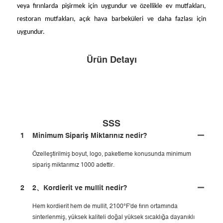
veya fırınlarda pişirmek için uygundur ve özellikle ev mutfakları,
restoran mutfakları, açık hava barbeküleri ve daha fazlası için
uygundur.
Ürün Detayı
SSS
1
Minimum Sipariş Miktarınız nedir?
Özelleştirilmiş boyut, logo, paketleme konusunda minimum
sipariş miktarımız 1000 adettir.
2
2、Kordierit ve mullit nedir?
Hem kordierit hem de mullit, 2100°F'de fırın ortamında
sinterlenmiş, yüksek kaliteli doğal yüksek sıcaklığa dayanıklı