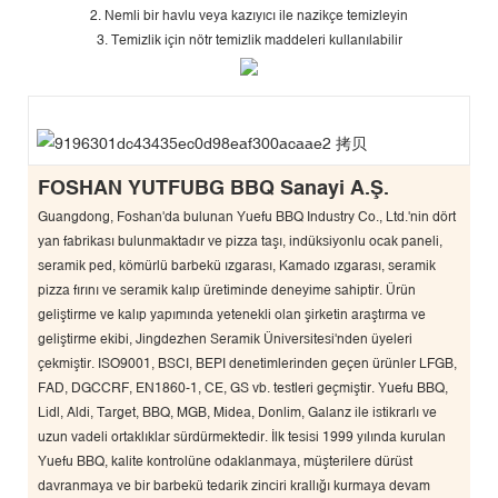
2. Nemli bir havlu veya kazıyıcı ile nazikçe temizleyin
3. Temizlik için nötr temizlik maddeleri kullanılabilir
FOSHAN YUTFUBG BBQ Sanayi A.Ş.
Guangdong, Foshan'da bulunan Yuefu BBQ Industry Co., Ltd.'nin dört
yan fabrikası bulunmaktadır ve pizza taşı, indüksiyonlu ocak paneli,
seramik ped, kömürlü barbekü ızgarası, Kamado ızgarası, seramik
pizza fırını ve seramik kalıp üretiminde deneyime sahiptir. Ürün
geliştirme ve kalıp yapımında yetenekli olan şirketin araştırma ve
geliştirme ekibi, Jingdezhen Seramik Üniversitesi'nden üyeleri
çekmiştir. ISO9001, BSCI, BEPI denetimlerinden geçen ürünler LFGB,
FAD, DGCCRF, EN1860-1, CE, GS vb. testleri geçmiştir. Yuefu BBQ,
Lidl, Aldi, Target, BBQ, MGB, Midea, Donlim, Galanz ile istikrarlı ve
uzun vadeli ortaklıklar sürdürmektedir. İlk tesisi 1999 yılında kurulan
Yuefu BBQ, kalite kontrolüne odaklanmaya, müşterilere dürüst
davranmaya ve bir barbekü tedarik zinciri krallığı kurmaya devam