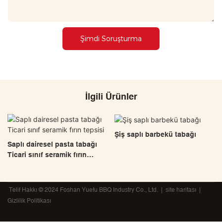
Şimdi Soruşturma
İlgili Ürünler
Şiş saplı barbekü tabağı
Saplı dairesel pasta tabağı
Ticari sınıf seramik fırın
tepsisi
Telif Hakkı © 2024 Foshan Yuefu BBQ Industry Co., Ltd. |
site haritası
|
Gizlilik Politikası