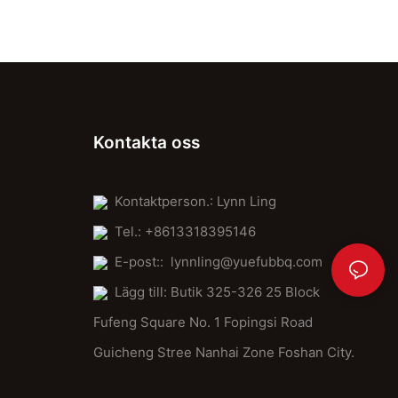
Kontakta oss
Kontaktperson.: Lynn Ling
Tel.: +8613318395146
E-post::
lynnling@yuefubbq.com
Lägg till: Butik 325-326 25 Block
Fufeng Square No. 1 Fopingsi Road
Guicheng Stree Nanhai Zone Foshan City.