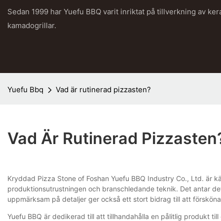
Sedan 1999 har Yuefu BBQ varit inriktat på tillverkning av ke
kamadogrillar.
Yuefu Bbq
Vad är rutinerad pizzasten?
Vad Är Rutinerad Pizzasten
Kryddad Pizza Stone of Foshan Yuefu BBQ Industry Co., Ltd. är kä
produktionsutrustningen och branschledande teknik. Det antar det
uppmärksam på detaljer ger också ett stort bidrag till att förskö
Yuefu BBQ är dedikerad till att tillhandahålla en pålitlig produkt til