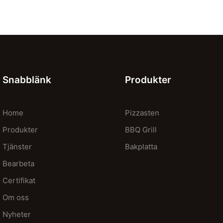
Snabblänk
Produkter
Home
Pizzasten
Produkter
BBQ Grill
Tjänster
Bakplatta
Bearbeta
Certifikat
Om oss
Nyheter