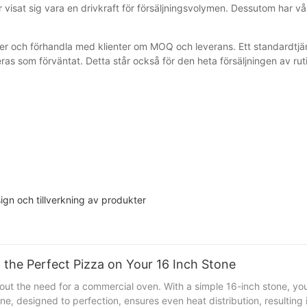
et har visat sig vara en drivkraft för försäljningsvolymen. Dessutom h
r och förhandla med klienter om MOQ och leverans. Ett standardtjänstsy
eras som förväntat. Detta står också för den heta försäljningen av r
ign och tillverkning av produkter
g the Perfect Pizza on Your 16 Inch Stone
out the need for a commercial oven. With a simple 16-inch stone, yo
one, designed to perfection, ensures even heat distribution, resultin