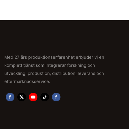
Med 27 års produktionserfarenhet erbjuder vi en
komplett tjänst som integrerar forskning och
utveckling, produktion, distribution, leverans och
eftermarknadsservice.