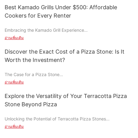
look at some of the most popular options:
Best Kamado Grills Under $500: Affordable
- Ceramic Stones: These stones are known for their high
Cookers for Every Renter
thermal conductivity and durability. Ceramic stones heat up
quickly and retain heat well, making them ideal for pizzas that
Embracing the Kamado Grill Experience
require a crispy crust. They are less dense than steel stones,
which means they can be easier to handle and store. Ceramic
อ่านเพิ่มเติม
Why Kamado Grills Are Ideal for Renter-Friendly Cooking
stones are also environmentally friendly and come in a variety
of sizes.
Discover the Exact Cost of a Pizza Stone: Is It
Kamado grills stand out as a practical choice for renters due to
- Steel Stones: Steel stones are lightweight and easy to handle,
Worth the Investment?
their versatility and portability. Unlike traditional grills, Kamado
making them a favorite among home cooks. However, they
grills utilize wood chips, often producing a consistent, low
have a lower thermal conductivity compared to ceramic stones,
The Case for a Pizza Stone
smoke flavor. Their compact design allows them to fit neatly in
which means they may take longer to heat up and cool down.
tight spaces, making them perfect for small apartments or
อ่านเพิ่มเติม
Steel stones conduct heat quickly when placed in a hot oven
Understanding the Basics: What is a Pizza Stone?
shared living areas. Additionally, Kamado grills typically require
but can also cool down rapidly when removed. This can result
less space for setup, enhancing their suitability for urban
Explore the Versatility of Your Terracotta Pizza
in more even cooking during the baking process.
A pizza stone is a baking tool designed to create that perfect,
dwellers. Their ability to handle a variety of cooking
- Heat-Resistant Glass Stones: These stones provide a flat,
Stone Beyond Pizza
crispy crust on your pizza. It's more than just a pan; it's an
methodssmoking, grilling, and roastingmakes them a valuable
stable surface that is easy to clean. Heat-resistant glass stones
investment in your pizza-making experience. Pizza stones
asset for diverse grilling needs.
retain heat well and distribute it evenly, which can be beneficial
Unlocking the Potential of Terracotta Pizza Stones
come in various materials, each offering unique benefits.
for pizzas that need a slow, even cooking process. However,
Ceramic stones are popular for their durability and ability to
อ่านเพิ่มเติม
Features to Look For When Choosing a Kamado Grill
they are more fragile and can crack if the temperature is too
Transforming Fruits and Vegetables with a Natural Drying Agent
retain heat, while stainless steel offers a sleek, rust-free option.
high. Glass stones are a great choice for those who want a