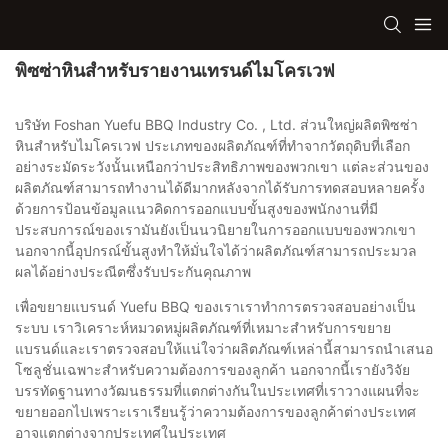
พิซซ่าหินสำหรับรายงานเทรนด์ไมโครเวฟ
บริษัท Foshan Yuefu BBQ Industry Co. , Ltd. ส่วนใหญ่ผลิตพิซซ่า
หินสำหรับไมโครเวฟ ประเภทของผลิตภัณฑ์ที่ทำจากวัตถุดิบที่เลือก
อย่างระมัดระวังนั้นเหนือกว่าประสิทธิภาพของพวกเขา แต่ละส่วนของ
ผลิตภัณฑ์สามารถทำงานได้ดีมากหลังจากได้รับการทดสอบหลายครั้ง
ด้วยการป้อนข้อมูลแนวคิดการออกแบบขั้นสูงของพนักงานที่มี
ประสบการณ์ของเรามันยังเป็นนวนิยายในการออกแบบของพวกเขา
นอกจากนี้อุปกรณ์ขั้นสูงทำให้มั่นใจได้ว่าผลิตภัณฑ์สามารถประมวล
ผลได้อย่างประณีตซึ่งรับประกันคุณภาพ
เพื่อขยายแบรนด์ Yuefu BBQ ของเราเราทำการตรวจสอบอย่างเป็น
ระบบ เราวิเคราะห์หมวดหมู่ผลิตภัณฑ์ที่เหมาะสำหรับการขยาย
แบรนด์และเราตรวจสอบให้แน่ใจว่าผลิตภัณฑ์เหล่านี้สามารถนำเสนอ
โซลูชั่นเฉพาะสำหรับความต้องการของลูกค้า นอกจากนี้เรายังวิจัย
บรรทัดฐานทางวัฒนธรรมที่แตกต่างกันในประเทศที่เราวางแผนที่จะ
ขยายออกไปเพราะเราเรียนรู้ว่าความต้องการของลูกค้าต่างประเทศ
อาจแตกต่างจากประเทศในประเทศ