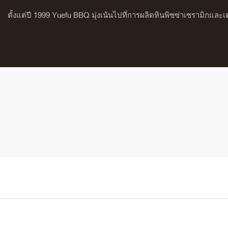
ตั้งแต่ปี 1999 Yuefu BBQ มุ่งเน้นไปที่การผลิตหินพิซซ่าเซรามิกแล