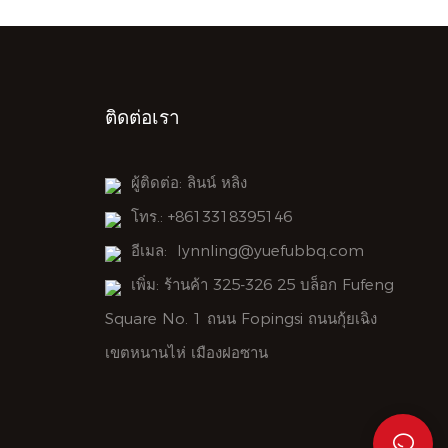
ติดต่อเรา
ผู้ติดต่อ: ลินน์ หลิง
โทร.: +8613318395146
อีเมล:
lynnling@yuefubbq.com
เพิ่ม: ร้านค้า 325-326 25 บล็อก Fufeng
Square No. 1 ถนน Fopingsi ถนนกุ้ยเฉิง
เขตหนานไห่ เมืองฝอซาน