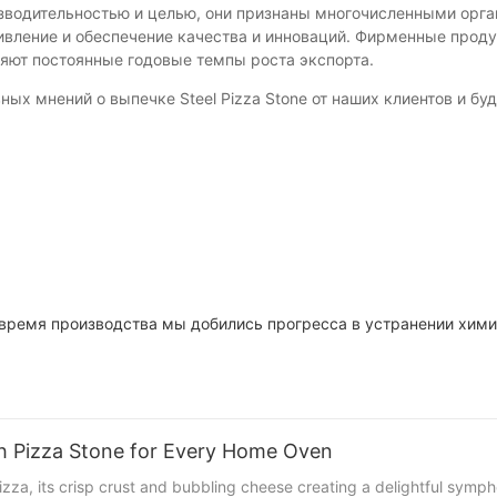
зводительностью и целью, они признаны многочисленными орган
ивление и обеспечение качества и инноваций. Фирменные прод
ют постоянные годовые темпы роста экспорта.
х мнений о выпечке Steel Pizza Stone от наших клиентов и буд
 время производства мы добились прогресса в устранении хими
 Pizza Stone for Every Home Oven
zza, its crisp crust and bubbling cheese creating a delightful sympho