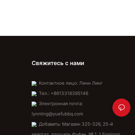
Свяжитесь с нами
Контактное лицо: Линн Линг
Тел.: +8613318395146
Электронная почта:
lynnling@yuefubbq.com
Добавить: Магазин 325-326, 25-й
квартал, площадь Фуфэн, № 1. 1 Fopingsi