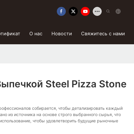
ртификат
О нас
Новости
Свяжитесь с нами
печкой Steel Pizza Stone
да профессионалов собирается, чтобы детализировать каждый
ано из источника на основе строго выбранного сырья, что
о использование, чтобы удовлетворить будущие рыночные