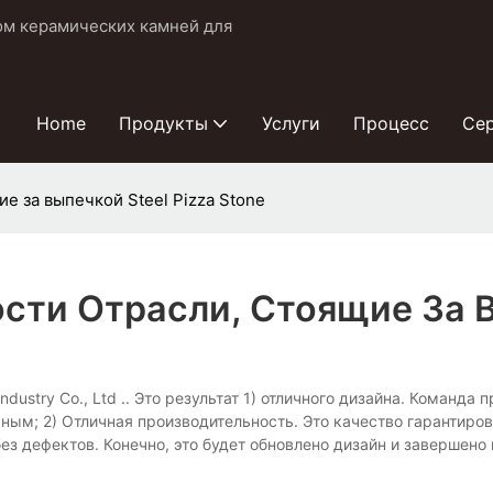
ом керамических камней для
Home
Продукты
Услуги
Процесс
Се
е за выпечкой Steel Pizza Stone
ти Отрасли, Стоящие За Вы
Industry Co., Ltd .. Это результат 1) отличного дизайна. Коман
чным; 2) Отличная производительность. Это качество гарантиров
без дефектов. Конечно, это будет обновлено дизайн и завершен