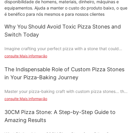
disponibilidade de homens, materiais, dinheiro, máquinas e
equipamentos. Ajuda a manter o custo do produto baixo, o que
é benéfico para nós mesmos e para nossos clientes
Why You Should Avoid Toxic Pizza Stones and
Switch Today
Imagine crafting your perfect pizza with a stone that could
harm you and your family. Sound crazy? Unfortunately, it's not
consulte Mais informação
a fictional scenario. Traditional pizza stones, while a common
kitchen staple, can release toxic chemicals when heated,
The Indispensable Role of Custom Pizza Stones
posing serious health risks. It's time to swap these harmful
in Your Pizza-Baking Journey
stones for safer, non-toxic alternatives that wont compromise
the quality of your cooking or your health. Lets dive into why
Master your pizza-baking craft with custom pizza stones... the
you should make the switch today.
key to achieving those perfectly crispy, golden crusts and rich,
consulte Mais informação
savory flavors that set your pizza apart. Why custom pizza
What Are Non-Toxic Pizza Stones?
stones are more than just toolsthey're the heart of your baking
30CM Pizza Stone: A Step-by-Step Guide to
journey.
Non-toxic pizza stones are designed to be safe and healthy
Amazing Results
alternatives to traditional stones. Unlike their ceramic or
Understanding the Benefits of Custom Pizza Stones
concrete counterparts, these stones are made from materials