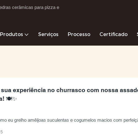
edras cerâmicas para pizza e
Produtos
Serviços
Processo
Certificado
 sua experiência no churrasco com nossa assade
! 🍽️✨
mo eu grelho amêijoas suculentas e cogumelos macios com perfe
 cozimento irregular! Nossa panela de cerâmica distribui o calor
05
te, retém a umidade e fica pronta em segundos. A superfície não p