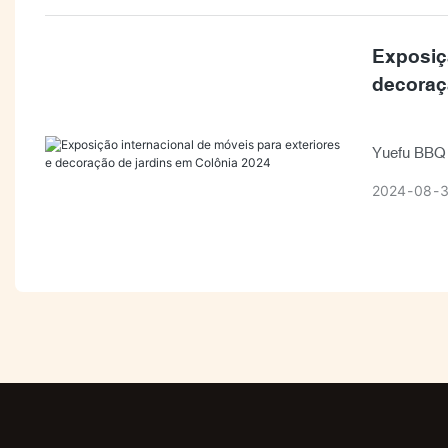
Exposiçã
decoraç
Yuefu BBQ p
2024 reali
2024
08