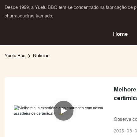
Desde 1999, a Yuefu BBQ tem se concentrado na fabricação de p
churrasqueiras kamado.
Home
Yuefu Bbq
Notícias
Melhore
cerâmica
Observe co
grudar, sem
2025
08
uniformemen