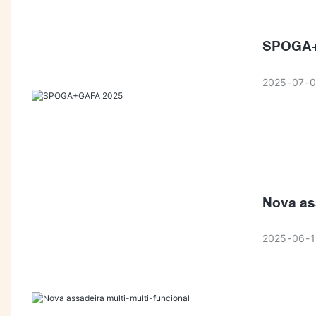
resiste a m
significam 
SPOGA+
é’pode ir ao
cozinha? Ex
2025
07
0
#Churrasca
Nova ass
2025
06
1