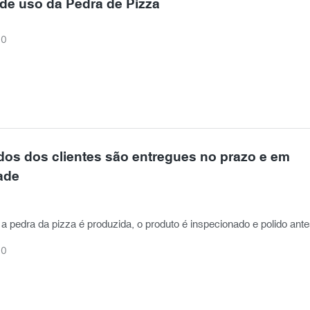
 de uso da Pedra de Pizza
30
dos dos clientes são entregues no prazo e em
ade
zza é produzida, o produto é inspecionado e polido antes de ser
 cliente
30