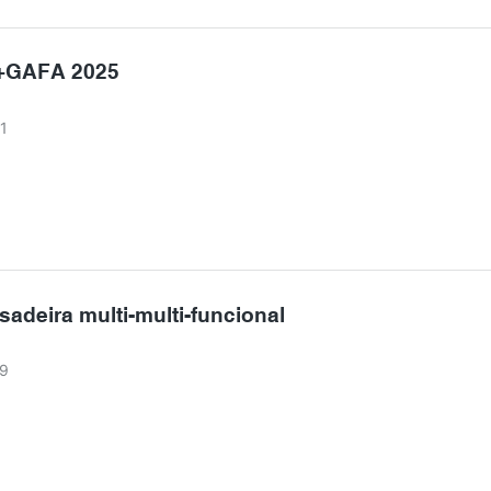
anchas e odores, enquanto suas propriedades antiaderentes naturais
menos necessidade de óleo. Perfeito para frutos do mar e vegetais de
GAFA 2025
 forno, é resistente a arranhões e feito para durar. Pronto para elevar
perimente agora e sinta a diferença! 🔥 #CulináriaCerâmica
1
riaSaudável
adeira multi-multi-funcional
9