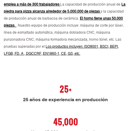
emplea a más de 300 trabajadores
La capacidad de producción anual de
La
piedra para pizza alcanza alrededor de 5.000.000 de piezas
y la capacidad
de producción anual de barbacoa de cerámica.
El horno tiene unas 50.000
piezas.
. Nuestro equipo de producción incluye: máquina de corte por láser,
línea de esmaltado automática, máquina dobladora CNC, máquina
punzonadora CNC, máquina formadora mecanizada, horno túnel, etc. Las
pruebas superadas por el
Los productos incluyen: ISO9001, BSCI, BEPI,
LFGB, FD.
A
, DGCCRF, EN1860-1, CE, GS, etc.
25+
25 años de experiencia en producción
45,000