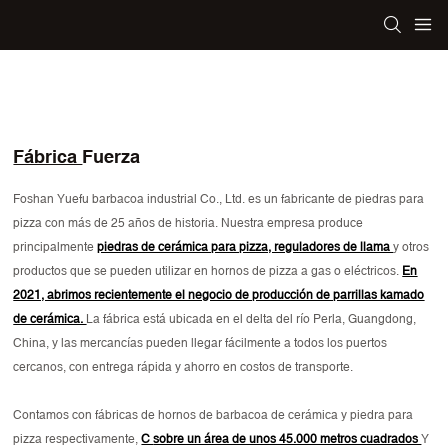
Fábrica
Fuerza
Foshan Yuefu barbacoa industrial Co., Ltd. es un fabricante de piedras para
pizza con más de 25 años de historia. Nuestra empresa produce
principalmente
piedras de cerámica para pizza, reguladores de llama
y otros
productos que se pueden utilizar en hornos de pizza a gas o eléctricos.
En
2021, abrimos recientemente el negocio de producción de parrillas kamado
de cerámica.
La fábrica está ubicada en el delta del río Perla, Guangdong,
China, y las mercancías pueden llegar fácilmente a todos los puertos
cercanos, con entrega rápida y ahorro en costos de transporte.
Contamos con fábricas de hornos de barbacoa de cerámica y piedra para
pizza respectivamente,
C
sobre un área de unos 45.000 metros cuadrados
Y