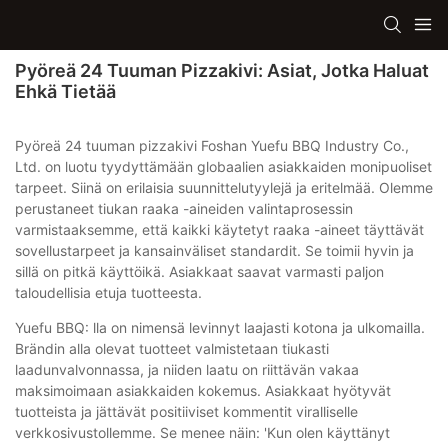
Pyöreä 24 Tuuman Pizzakivi: Asiat, Jotka Haluat
Ehkä Tietää
Pyöreä 24 tuuman pizzakivi Foshan Yuefu BBQ Industry Co.,
Ltd. on luotu tyydyttämään globaalien asiakkaiden monipuoliset
tarpeet. Siinä on erilaisia ​​suunnittelutyylejä ja eritelmää. Olemme
perustaneet tiukan raaka -aineiden valintaprosessin
varmistaaksemme, että kaikki käytetyt raaka -aineet täyttävät
sovellustarpeet ja kansainväliset standardit. Se toimii hyvin ja
sillä on pitkä käyttöikä. Asiakkaat saavat varmasti paljon
taloudellisia etuja tuotteesta.
Yuefu BBQ: lla on nimensä levinnyt laajasti kotona ja ulkomailla.
Brändin alla olevat tuotteet valmistetaan tiukasti
laadunvalvonnassa, ja niiden laatu on riittävän vakaa
maksimoimaan asiakkaiden kokemus. Asiakkaat hyötyvät
tuotteista ja jättävät positiiviset kommentit viralliselle
verkkosivustollemme. Se menee näin: 'Kun olen käyttänyt