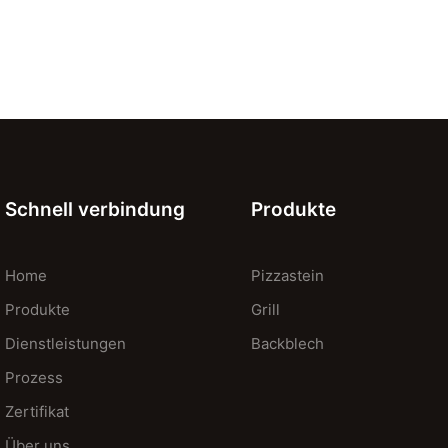
Schnell verbindung
Produkte
Home
Pizzastein
Produkte
Grill
Dienstleistungen
Backblech
Prozess
Zertifikat
Über uns