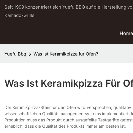
Seit 1999 konzentriert sich Yuefu BBQ auf die Herstellung v
Kamado-Grills.
Home
Yuefu Bbq
Was ist Keramikpizza für Ofen?
Was Ist Keramikpizza Für O
Der Keramikpizza-Stein für den Ofen wird versprochen, qualitativ
wissenschaftlichen Qualitätsmanagementsystems implementiert. Im
Produktion muss das Produkt durch ausgefeilte Testgeräte getest
erheblich, dass die Qualität des Produkts immer am besten ist.