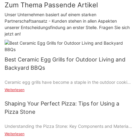
Zum Thema Passende Artikel
Unser Unternehmen basiert auf einem starken
Partnerschaftsansatz - Kunden stehen in allen Aspekten
unserer Entscheidungsfindung an erster Stelle. Fragen Sie sich
jetzt an!
Best Ceramic Egg Grills for Outdoor Living and
Backyard BBQs
Ceramic egg grills have become a staple in the outdoor cooking
market, thanks to their unique blend of performance and
Weiterlesen
durability. These grills have surged in popularity due to their
distinctive features and superior quality, making them a must-
Shaping Your Perfect Pizza: Tips for Using a
have for both casual and professional outdoor chefs. Whether
Pizza Stone
youre grilling steaks, smoking ribs, or preparing a variety of
vegetables, a ceramic egg grill offers a seamless cooking
Understanding the Pizza Stone: Key Components and Materials
experience that is both convenient and efficient.
These grills are known for their non-stick surfaces, which
Weiterlesen