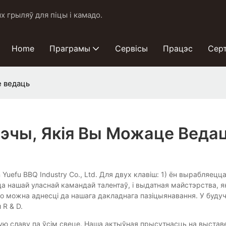
 грыляў для піцы і камадо.
Home
Праграмы
Сервісы
Працэс
Сер
е ведаць
Рэчы, Якія Вы Можаце Веда
uefu BBQ Industry Co., Ltd. Для двух клавіш: 1) ён вырабляец
 нашай уласнай камандай талентаў, і выдатная майстэрства, яка
то можна аднесці да нашага дакладнага пазіцыянавання. У буду
R & D.
ю славу па ўсім свеце. Наша актыўная прысутнасць на выстав