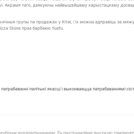
і. Акрамя таго, дзякуючы найвышэйшаму карыстацкаму досведу
эхнічныя групы па продажах у Кітаі, і іх можна адправіць за м
izza Stone праз барбекю Yuefu.
патрабаванні палітыкі якасці і выконваецца патрабаваннямі сіс
духоўцы і можа ўбіраць лішнюю вільгаць у піцы, робячы