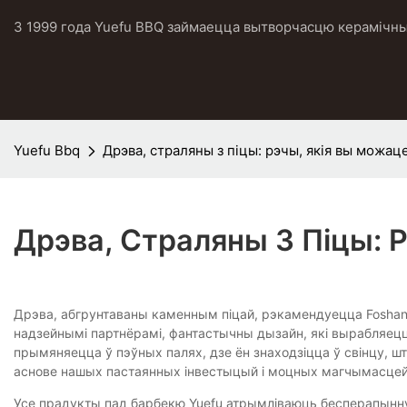
З 1999 года Yuefu BBQ займаецца вытворчасцю керамічных
Yuefu Bbq
Дрэва, страляны з піцы: рэчы, якія вы можац
Дрэва, Страляны З Піцы: 
Дрэва, абгрунтаваны каменным піцай, рэкамендуецца Foshan Y
надзейнымі партнёрамі, фантастычны дызайн, які вырабляецца
прымяняецца ў пэўных палях, дзе ён знаходзіцца ў свінцу, ш
аснове нашых пастаянных інвестыцый і моцных магчымасцей 
Усе прадукты пад барбекю Yuefu атрымліваюць бесперапынну