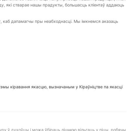
, які стварае нашы прадукты, большасць кліентаў аддаюць
яжу, каб дапамагчы пры неабходнасці. Мы імкнемся аказаць
тэмы кіравання якасцю, вызначаным у Кіраўніцтве па якасці