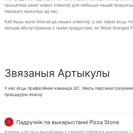
прыцягвае шмат новых кліентаў для набыцця нашай прадукцы
перавагу выкупіць ад нас.
Каб быць яшчэ бліжэй да нашых кліентаў, у нас зараз ёсць т
лепшае абслугоўванне з такімі прадуктамі, як Wood Sharged P
Звязаныя Артыкулы
У нас ёсць прафесійная каманда QC. Увесь персанал разумее 
працэдуры якасці
Падручнік па выкарыстанні Pizza Stone
1
Камень для піцы выраблены з тэрмаўстойлівага матэрыялу з добрым водапаглынаннем. Ён падтрымлівае высокую тэмпературу ў 