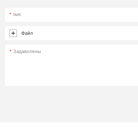
Імя:
Файл
Задаволены