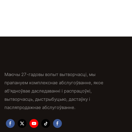
Маючы 27-гадовы вопыт вытворчасці, мы
прапануем комплекснае абслугоўванне, якое
аб'ядноўвае даследаванні і распрацоўкі,
вытворчасць, дыстрыбуцыю, дастаўку і
пасляпродажнае абслугоўванне.