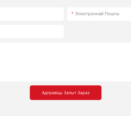
Электроннай Пошты
Адправіць Запыт Зараз