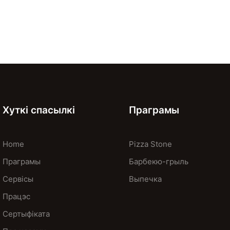
Хуткі спасылкі
Праграмы
Home
Pizza Stone
Праграмы
Барбекю-грыль
Сервісы
Выпечка
Працэс
Сертыфіката