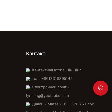
Кантакт
Кантактная асоба: Лін Лінг
тэл.: +8613318395146
Электроннай пошты:
lynnling@yuefubbq.com
Дадаць: Магазін 325-326 25 Блок