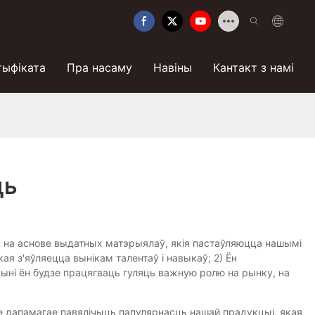
тыфіката
Пра насаму
Навіны
Кантакт з намі
ць
ца на аснове выдатных матэрыялаў, якія пастаўляюцца нашымі
я з'яўляецца вынікам талентаў і навыкаў; 2) Ён
чыні ён будзе працягваць гуляць важную ролю на рынку, на
е дапамагае павялічыць папулярнасць нашай прадукцыі, якая