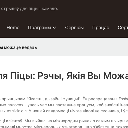
 грыляў для піцы і камадо.
Home
Праграмы
Сервісы
Працэс
Сер
 вы можаце ведаць
ля Піцы: Рэчы, Якія Вы Мож
 прынцыпам "Якасць, дызайн і функцыі". Ён распрацаваны Foshan
чных палосах - увесь час мы пастаянна працуем, каб знайсці і
амых вялікіх сіл. У нашай свядомасці нічога ніколі не скончана, 
сці кліентаў. Мы выйшлі на міжнародны рынак з самым шчырым 
 атрымалі мноства міжнародных узнагарод, што з'яўляецца док