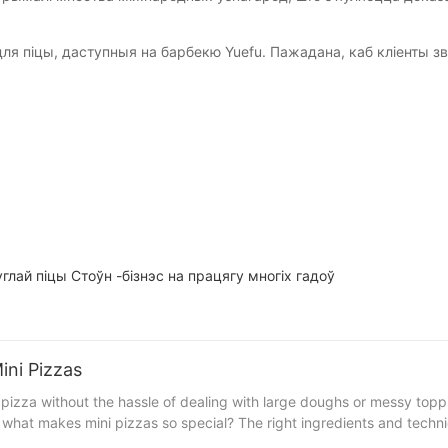
ля піцы, даступныя на барбекю Yuefu. Пажадана, каб кліенты з
углай піцы Стоўн -бізнэс на працягу многіх гадоў
ni Pizzas
izza without the hassle of dealing with large doughs or messy toppin
 what makes mini pizzas so special? The right ingredients and techniqu
undation of any pizza, and when making mini pizzas, the right