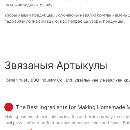
на міжнародным рынку.
Узоры нашай прадукцыі, уключаючы невялікі круглы камень д
падрабязную інфармацыю, каб папрасіць узоры прадукцыі.
Звязаныя Артыкулы
Foshan Yuefu BBQ Industry Co., Ltd. удзельнічае ў невялікай кр
The Best Ingredients for Making Homemade Mi
1
Making homemade mini pizzas is a fun and delicious way to enjoy p
mini pizzas offer a perfect balance of convenience and flavor. But
crafting the perfect mini pizza, from dough to sauce, so you can create your own masterpiece. Introduction to Mini Pizzas Dough is the fo