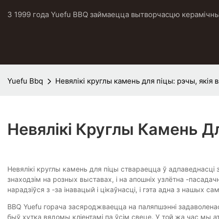
З 1999 года Yuefu BBQ займаецца вытворчасцю керамічных
Yuefu Bbq
Невялікі круглы камень для піцы: рэчы, якія
Невялікі Круглы Камень Д
Невялікі круглы камень для піцы ствараецца ў адпаведнасці з
знаходзім на розных выставах, і на апошніх узлётна -пасада
нарадзіўся з -за інавацый і цікаўнасці, і гэта адна з нашых с
BBQ Yuefu горача засяроджваецца на паляпшэнні задаволена
быў хутка вядомы кліентамі па ўсім свеце. У той жа час мы