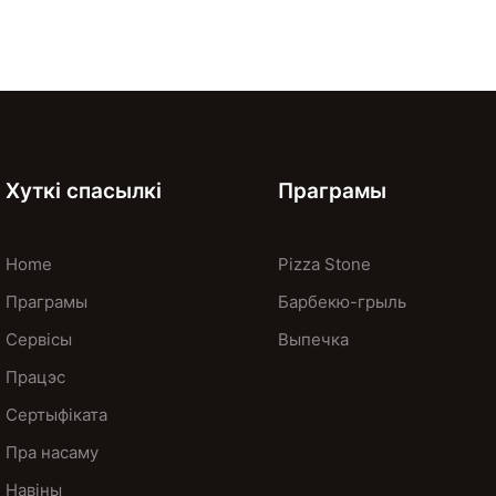
Хуткі спасылкі
Праграмы
Home
Pizza Stone
Праграмы
Барбекю-грыль
Сервісы
Выпечка
Працэс
Сертыфіката
Пра насаму
Навіны