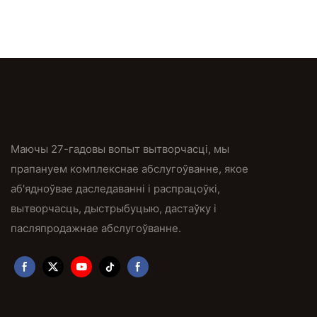
Маючы 27-гадовы вопыт вытворчасці, мы
прапануем комплекснае абслугоўванне, якое
аб'ядноўвае даследаванні і распрацоўкі,
вытворчасць, дыстрыбуцыю, дастаўку і
пасляпродажнае абслугоўванне.