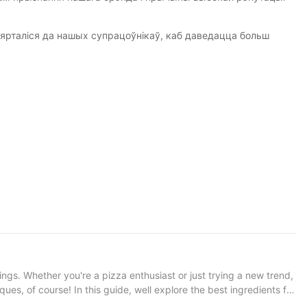
вярталіся да нашых супрацоўнікаў, каб даведацца больш
gs. Whether you're a pizza enthusiast or just trying a new trend,
es, of course! In this guide, well explore the best ingredients for