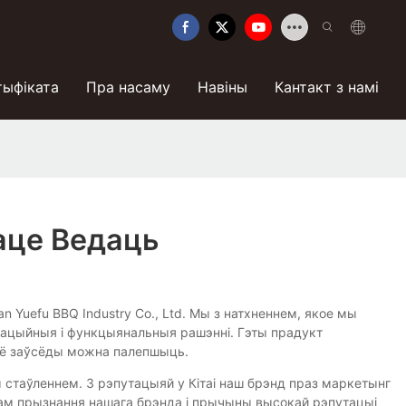
тыфіката
Пра насаму
Навіны
Кантакт з намі
аце Ведаць
 Yuefu BBQ Industry Co., Ltd. Мы з натхненнем, якое мы
навацыйныя і функцыянальныя рашэнні. Гэты прадукт
і ўсё заўсёды можна палепшыць.
стаўленнем. З рэпутацыяй у Кітаі наш брэнд праз маркетынг
азам прызнання нашага брэнда і прычыны высокай рэпутацыі