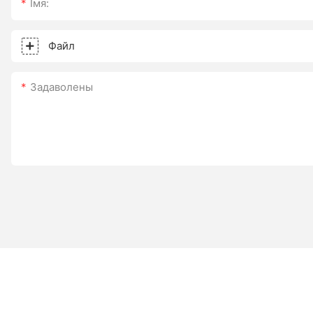
Імя:
Файл
Задаволены