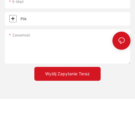
E-Mail
ceramic stone, and watch your pizza game elevate to new
heights. Your next pizza night has never been more exciting!
Plik
Zawartość
Wyślij Zapytanie Teraz