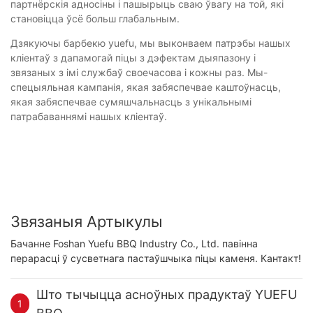
партнёрскія адносіны і пашырыць сваю ўвагу на той, які
становіцца ўсё больш глабальным.
Дзякуючы барбекю yuefu, мы выконваем патрэбы нашых
кліентаў з дапамогай піцы з дэфектам дыяпазону і
звязаных з імі службаў своечасова і кожны раз. Мы-
спецыяльная кампанія, якая забяспечвае каштоўнасць,
якая забяспечвае сумяшчальнасць з унікальнымі
патрабаваннямі нашых кліентаў.
Звязаныя Артыкулы
Бачанне Foshan Yuefu BBQ Industry Co., Ltd. павінна
перарасці ў сусветнага пастаўшчыка піцы каменя. Кантакт!
Што тычыцца асноўных прадуктаў YUEFU
1