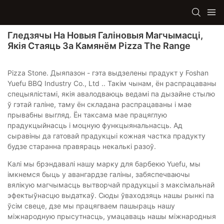
Гледзячы На ​​новыя Галіновыя Магчымасці,
Якія Стаяць За Камянём Pizza The Range
Pizza Stone. Дыяпазон - гэта выдзелены прадукт у Foshan
Yuefu BBQ Industry Co., Ltd .. Такім чынам, ён распрацаваны
спецыялістамі, якія авалодваюць ведамі па дызайне стылю
ў гэтай галіне, таму ён складана распрацаваны і мае
прывабны выгляд. Ён таксама мае працяглую
прадукцыйнасць і моцную функцыянальнасць. Ад
сыравіны да гатовай прадукцыі кожная частка прадукту
будзе старанна правяраць некалькі разоў.
Калі мы брэндавалі нашу марку для барбекю Yuefu, мы
імкнемся быць у авангардзе галіны, забяспечваючы
вялікую магчымасць вытворчай прадукцыі з максімальнай
эфектыўнасцю выдаткаў. Сюды ўваходзяць нашы рынкі па
ўсім свеце, дзе мы працягваем пашыраць нашу
міжнародную прысутнасць, умацаваць нашы міжнародныя