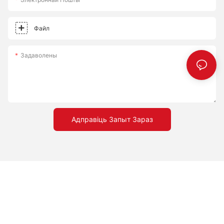
Файл
Задаволены
Адправіць Запыт Зараз