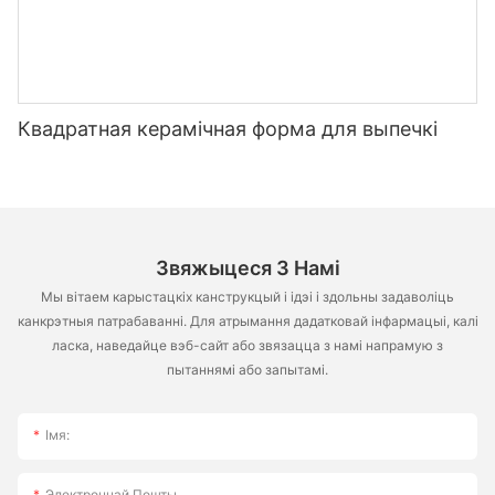
Квадратная керамічная форма для выпечкі
Звяжыцеся З Намі
Мы вітаем карыстацкіх канструкцый і ідэі і здольны задаволіць
канкрэтныя патрабаванні. Для атрымання дадатковай інфармацыі, калі
ласка, наведайце вэб-сайт або звязацца з намі напрамую з
пытаннямі або запытамі.
Імя:
Электроннай Пошты