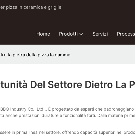
er pizza in ceramica e griglie
Home
Prodotti
Servizi
Proces
ro la pietra della pizza la gamma
nità Del Settore Dietro La P
Q Industry Co., Ltd .. È progettato da esperti che padroneggiano tutt
 anche prestazioni durature e funzionalità forti. Dalle materie prime 
re in prima linea nel settore, offrendo capacità superiori nei prodo