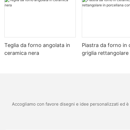
improvement in the texture of her pizzas, making her more confident in her baking skills. Making an Informed Decision Considering the cost and bene
depends on your baking lifestyle. For serious bakers and pizza ent
However, casual cooks may find the initial cost prohibitive. Weigh the pros and c
about Pizza Stones How long does a pizza stone last? Pizza stones typically last 5-10 years with proper care and cleaning. How do you clean a pizza stone? Cleaning tips include using baking soda
and vinegar, and rinse thoroughly before reuse. Does a pizza stone improve pizza flavor? Yes, a pizza stone enhances the flavor by creating a crispy, golden crust and even cooking the interior. In
conclusion, the decision to invest in a pizza stone is a personal 
making it a worthwhile investment for serious bakers.
Teglia da forno angolata in
Piastra da forno in
ceramica nera
griglia rettangolare 
porcellana con man
Accogliamo con favore disegni e idee personalizzati ed è in