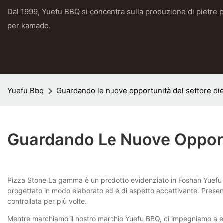
Dal 1999, Yuefu BBQ si concentra sulla produzione di pietre p
per kamado.
Yuefu Bbq
Guardando le nuove opportunità del settore diet
Guardando Le Nuove Opportu
Pizza Stone La gamma è un prodotto evidenziato in Foshan Yuefu BB
progettato in modo elaborato ed è di aspetto accattivante. Presenta
controllata per più volte.
Mentre marchiamo il nostro marchio Yuefu BBQ, ci impegniamo a esse