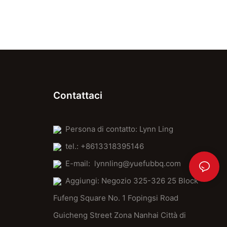
Contattaci
Persona di contatto: Lynn Ling
tel.: +8613318395146
E-mail:
lynnling@yuefubbq.com
Aggiungi: Negozio 325-326 25 Block
Fufeng Square No. 1 Fopingsi Road
Guicheng Street Zona Nanhai Città di