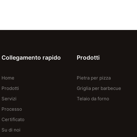
Collegamento rapido
Prodotti
Home
Pietra per pizza
Prodotti
Griglia per barbecue
Servizi
Telaio da forno
Processo
Certificato
Su di noi