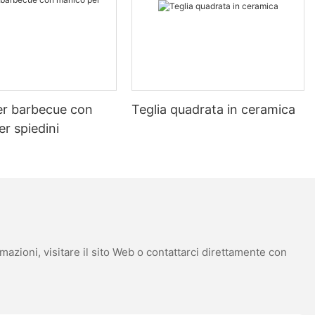
essional-quality results, making it a worthwhile expense.
 Addressing Common Questions
th the right pizza stone, you can elevate your pizza-making game,
er barbecue con
Teglia quadrata in ceramica
r spiedini
mazioni, visitare il sito Web o contattarci direttamente con