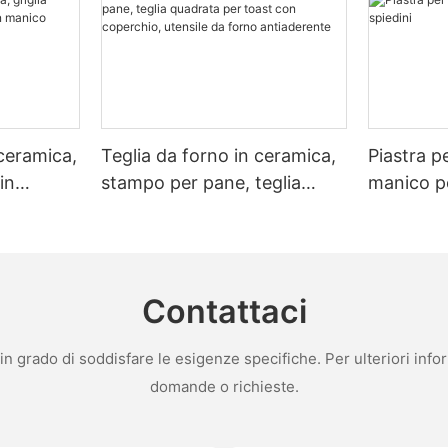
fits, whether a pizza stone is worth the investment
husiasts, the investment in a pizza stone can lead to consistent, prof
ons, and decide if the benefits of a pizza stone align with your baking goals. FAQs:
one. Consider your budget, baking frequency, and desired results. Wi
 ceramica,
Teglia da forno in ceramica,
Piastra p
in
stampo per pane, teglia
manico pe
ico
quadrata per toast con
coperchio, utensile da forno
antiaderente
Contattaci
 grado di soddisfare le esigenze specifiche. Per ulteriori infor
domande o richieste.