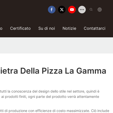
so
Certificato
Su di noi
Notizie
Contattarci
ietra Della Pizza La Gamma
i la conoscenza del design dello stile nel settore, quindi è
ai prodotti finiti, ogni parte del prodotto verrà attentamente
tti di produzione con efficienze di costo massimizzate. Ciò include