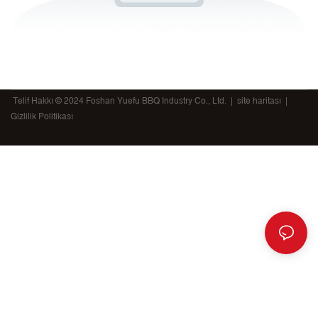
Telif Hakkı © 2024 Foshan Yuefu BBQ Industry Co., Ltd. |
site haritası
|
Gizlilik Politikası