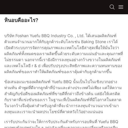
หินอบคืออะไร?
บริษัท Foshan Yuefu BBQ Industry Co. , Ltd. ได้เสนอผลิตภัณฑ์
ตัวแทนจำนวนมากให้กับลูกค้าระดับโลกเช่น Baking Stone เราได้
เปิดตัวระบบการจัดการคุณภาพและเทคโนโลยีล่าสุดเพื่อให้มั่นใจว่า
ผลิตภัณฑ์ทั้งหมดของเราผลิตขึ้นด้วยระดับความแม่นยำและคุณภาพที่
ไม่ธรรมดา นอกจากนี้เรายังมีการลงทุนอย่างกว้างขวางในผลิตภัณฑ์
และเทคโนโลยี r & d เพื่อปรับปรุงประสิทธิภาพและความทนทานของ
ผลิตภัณฑ์ของเราทำให้ผลิตภัณฑ์ของเราคุ้มค่ากับลูกค้ามากขึ้น
ข้อเสนอแนะของผลิตภัณฑ์ Yuefu BBQ นั้นเป็นไปในเชิงบวกอย่าง
ท่วมท้น คำพูดที่ดีจากลูกค้าที่บ้านและต่างประเทศไม่เพียง แต่ให้ความ
สำคัญกับข้อดีของผลิตภัณฑ์ที่ขายดีที่กล่าวถึงข้างต้น แต่ยังให้เครดิต
กับราคาที่แข่งขันของเรา ในฐานะที่เป็นผลิตภัณฑ์ที่มีโอกาสในตลาด
ในวงกว้างจึงคุ้มค่าสำหรับลูกค้าที่จะนำการลงทุนจำนวนมากเข้ามา
ลงทุนและเราจะนำผลประโยชน์ที่คาดหวังไว้อย่างแน่นอน
เรารับประกันว่าจะให้การรับประกันสำหรับการอบหินที่ Yuefu BBQ
หากพบข้อบกพร่องใด ๆ อย่าลังเลที่จะขอการแลกเปลี่ยนหรือการคืน