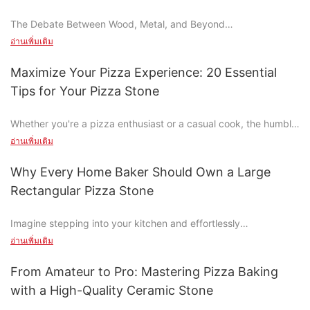
wood-fired pizza or a deep-dish, the 20-inch stone is the
The Debate Between Wood, Metal, and Beyond
game-changer youve been missing.
อ่านเพิ่มเติม
Why Choose a Pizza Stone?
Essential Tips for Choosing the Perfect 20-Inch Pizza Stone
Maximize Your Pizza Experience: 20 Essential
The decision to use a pizza stone is not merely aesthetic; it
When it comes to selecting the best 20-inch pizza stone, the
Tips for Your Pizza Stone
significantly enhances baking performance. A pizza stone
material is key. Ceramic stones are popular for their durability
ensures even heat distribution, resulting in a perfectly crispy
and ability to maintain even heat, making them a reliable choice
Whether you're a pizza enthusiast or a casual cook, the humble
crust and tender interior. This is crucial for achieving the best
for consistent cooking. Clay stones, on the other hand, are
pizza stone is an essential tool that can elevate your cooking
pizza flavor and texture.
อ่านเพิ่มเติม
known for their natural texture and durability, which can
game. Often overlooked, the pizza stone plays a crucial role in
enhance the flavor of your pizza. Both ceramics and clays offer
achieving that perfectly crispy crust and even cooking
Introduction to Stainless Steel Pizza Stones
Why Every Home Baker Should Own a Large
non-porous surfaces that prevent sticking and ensure easy
distribution. In this guide, we'll explore 20 essential tips to help
cleaning.
Rectangular Pizza Stone
you make the most of your pizza stone and transform your
Stainless steel stands out among pizza stone materials due to
Another critical factor to consider is heat resistance. Your stone
pizza-making experience.
its durability, ease of maintenance, and heat retention
needs to withstand temperatures of at least 450F (230C) to
Imagine stepping into your kitchen and effortlessly
capabilities. Its shiny, rust-resistant finish not only adds a
prevent hotspots and uneven cooking. The thickness of the
transforming simple ingredients into a professional-quality
Understanding Pizza Stones: A Beginners Guide
อ่านเพิ่มเติม
modern touch to any kitchen but also ensures hygiene and
stone is also important; a thicker stone is better for larger
pizza that leaves your guests in awe. What if I told you that one
longevity. Stainless steel is dishwasher-safe, making it a
pizzas, while a thinner one is ideal for smaller ones. This
essential tool can help you achieve this? Believe it or not, a
When it comes to pizza stones, there are several types to
From Amateur to Pro: Mastering Pizza Baking
practical choice for busy households.
ensures that the heat is distributed evenly across the entire
large rectangular pizza stone is the game-changer youve been
choose from, each with its own benefits. Ceramic stones are
pizza, resulting in a perfectly cooked crust.
with a High-Quality Ceramic Stone
missing. This versatile baking tool not only elevates your pizza-
durable and easy to clean, while natural stone offers a rustic
Specific Advantages of Stainless Steel